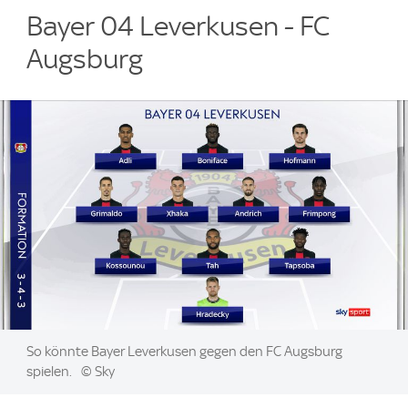
Bayer 04 Leverkusen - FC
Augsburg
Image:
So könnte Bayer Leverkusen gegen den FC Augsburg
spielen.
© Sky