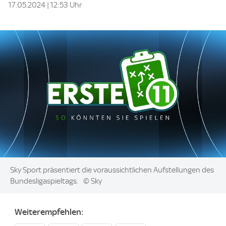
17.05.2024 | 12:53 Uhr
Image:
Sky Sport präsentiert die voraussichtlichen Aufstellungen des
Bundesligaspieltags.
© Sky
Weiterempfehlen: