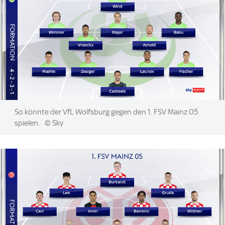
Image:
So könnte der VfL Wolfsburg gegen den 1. FSV Mainz 05
spielen.
© Sky