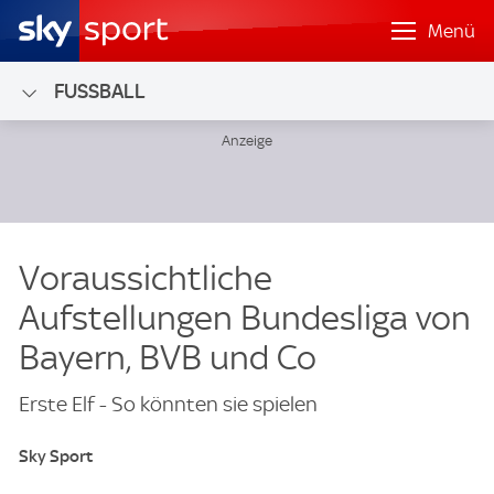
Menü
FUSSBALL
Voraussichtliche
Aufstellungen Bundesliga von
Bayern, BVB und Co
Erste Elf - So könnten sie spielen
Sky Sport