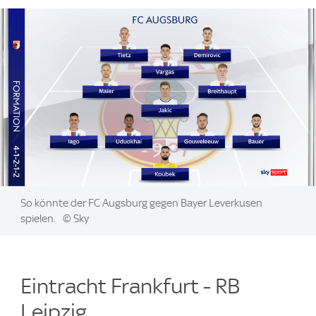
Image:
So könnte der FC Augsburg gegen Bayer Leverkusen
spielen.
© Sky
Eintracht Frankfurt - RB
Leipzig