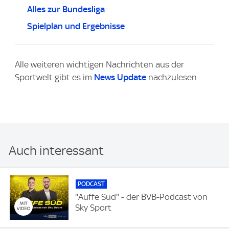
Alles zur Bundesliga
Spielplan und Ergebnisse
Alle weiteren wichtigen Nachrichten aus der
Sportwelt gibt es im
News Update
nachzulesen.
Auch interessant
PODCAST
"Auffe Süd" - der BVB-Podcast von
Sky Sport