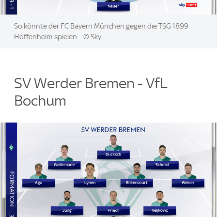
Image:
So könnte der FC Bayern München gegen die TSG 1899
Hoffenheim spielen.
© Sky
SV Werder Bremen - VfL
Bochum