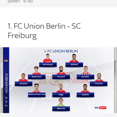
spielen.
© Sky
1. FC Union Berlin - SC
Freiburg