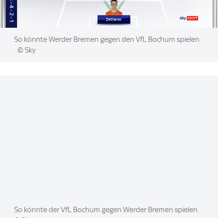
Image:
So könnte Werder Bremen gegen den VfL Bochum spielen.
© Sky
Image:
So könnte der VfL Bochum gegen Werder Bremen spielen.