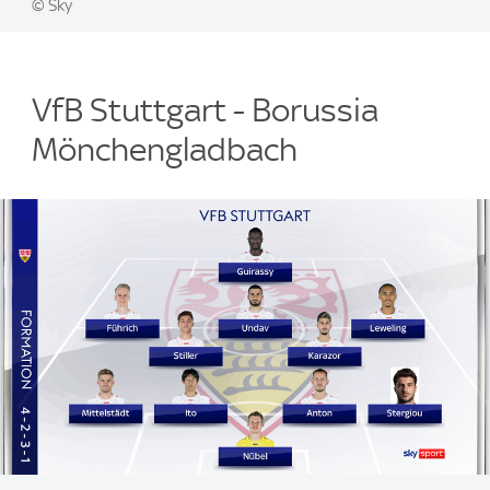
© Sky
VfB Stuttgart - Borussia
Mönchengladbach