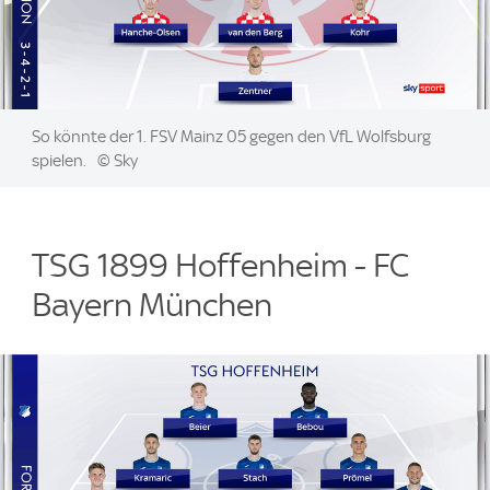
Image:
So könnte der 1. FSV Mainz 05 gegen den VfL Wolfsburg
spielen.
© Sky
TSG 1899 Hoffenheim - FC
Bayern München