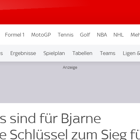
Formel 1
MotoGP
Tennis
Golf
NBA
NHL
Meh
os
Ergebnisse
Spielplan
Tabellen
Teams
Ligen 
 sind für Bjarne
e Schlüssel zum Sieg f