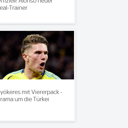
ffiziell! Alonso neuer
eal-Trainer
yökeres mit Viererpack -
rama um die Türkei