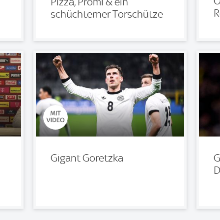
O
Pizza, Promi & ein
R
schüchterner Torschütze
Gigant Goretzka
G
D