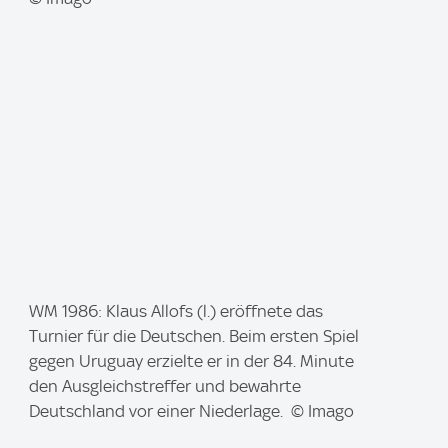
I
WM 1986: Klaus Allofs (l.) eröffnete das
m
Turnier für die Deutschen. Beim ersten Spiel
a
gegen Uruguay erzielte er in der 84. Minute
g
den Ausgleichstreffer und bewahrte
e
Deutschland vor einer Niederlage. © Imago
: