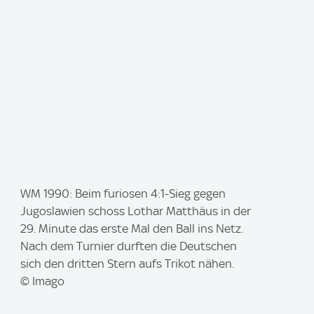
I
WM 1990: Beim furiosen 4:1-Sieg gegen
m
Jugoslawien schoss Lothar Matthäus in der
a
29. Minute das erste Mal den Ball ins Netz.
g
Nach dem Turnier durften die Deutschen
e
sich den dritten Stern aufs Trikot nähen.
:
© Imago