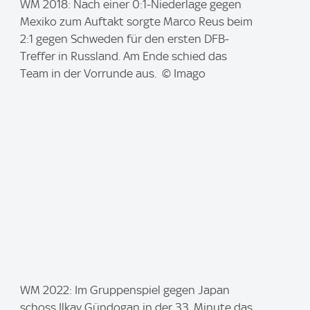
I
WM 2018: Nach einer 0:1-Niederlage gegen
m
Mexiko zum Auftakt sorgte Marco Reus beim
a
2:1 gegen Schweden für den ersten DFB-
g
Treffer in Russland. Am Ende schied das
e
Team in der Vorrunde aus. © Imago
:
I
WM 2022: Im Gruppenspiel gegen Japan
m
schoss Ilkay Gündogan in der 33. Minute das