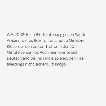
I
WM 2002: Beim 8:0-Kantersieg gegen Saudi
m
Arabien war es Rekord-Torschütze Miroslav
a
Klose, der den ersten Treffer in der 20.
g
Minute versenkte. Auch hier konnte sich
e
Deutschland bis ins Finale spielen, den Titel
:
allerdings nicht sichern. © Imago