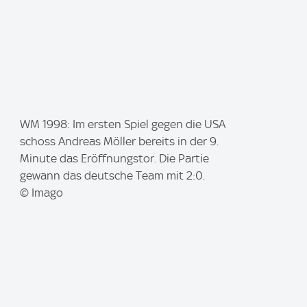
I
WM 1998: Im ersten Spiel gegen die USA
m
schoss Andreas Möller bereits in der 9.
a
Minute das Eröffnungstor. Die Partie
g
gewann das deutsche Team mit 2:0.
e
© Imago
: