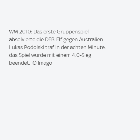
I
WM 2010: Das erste Gruppenspiel
m
absolvierte die DFB-Elf gegen Australien.
a
Lukas Podolski traf in der achten Minute,
g
das Spiel wurde mit einem 4:0-Sieg
e
beendet. © Imago
: