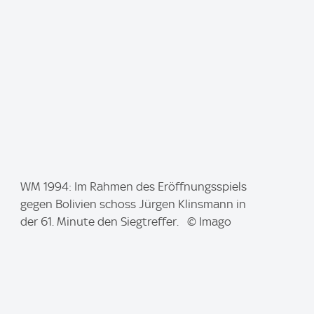
I
WM 1994: Im Rahmen des Eröffnungsspiels
m
gegen Bolivien schoss Jürgen Klinsmann in
a
der 61. Minute den Siegtreffer. © Imago
g
e
: