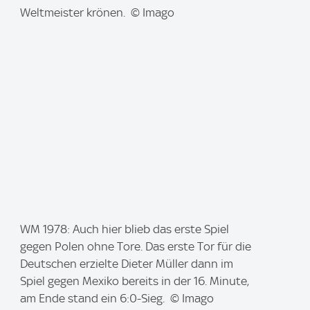
Weltmeister krönen. © Imago
I
WM 1978: Auch hier blieb das erste Spiel
m
gegen Polen ohne Tore. Das erste Tor für die
a
Deutschen erzielte Dieter Müller dann im
g
Spiel gegen Mexiko bereits in der 16. Minute,
e
am Ende stand ein 6:0-Sieg. © Imago