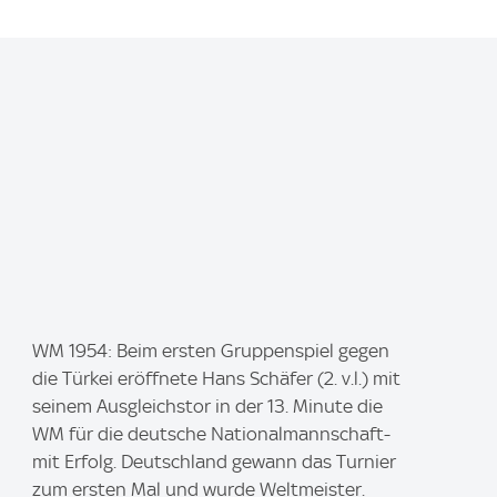
I
WM 1954: Beim ersten Gruppenspiel gegen
m
die Türkei eröffnete Hans Schäfer (2. v.l.) mit
a
seinem Ausgleichstor in der 13. Minute die
g
WM für die deutsche Nationalmannschaft-
e
mit Erfolg. Deutschland gewann das Turnier
:
zum ersten Mal und wurde Weltmeister.