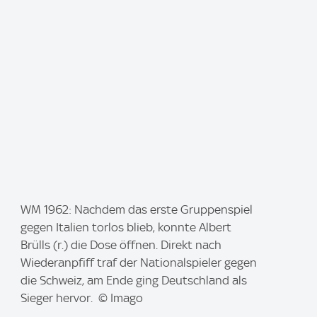
:
I
WM 1962: Nachdem das erste Gruppenspiel
m
gegen Italien torlos blieb, konnte Albert
a
Brülls (r.) die Dose öffnen. Direkt nach
g
Wiederanpfiff traf der Nationalspieler gegen
e
die Schweiz, am Ende ging Deutschland als
:
Sieger hervor. © Imago