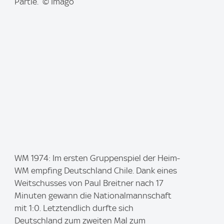
Partie. © Imago
I
WM 1974: Im ersten Gruppenspiel der Heim-
m
WM empfing Deutschland Chile. Dank eines
a
Weitschusses von Paul Breitner nach 17
g
Minuten gewann die Nationalmannschaft
e
mit 1:0. Letztendlich durfte sich
:
Deutschland zum zweiten Mal zum