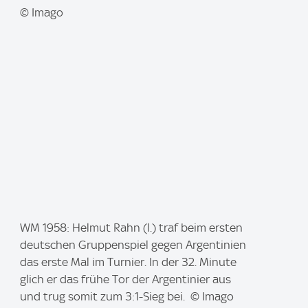
© Imago
I
WM 1958: Helmut Rahn (l.) traf beim ersten
m
deutschen Gruppenspiel gegen Argentinien
a
das erste Mal im Turnier. In der 32. Minute
g
glich er das frühe Tor der Argentinier aus
e
und trug somit zum 3:1-Sieg bei. © Imago