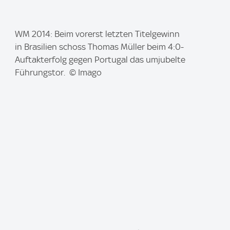
I
WM 2014: Beim vorerst letzten Titelgewinn
m
in Brasilien schoss Thomas Müller beim 4:0-
a
Auftakterfolg gegen Portugal das umjubelte
g
Führungstor. © Imago
e
: