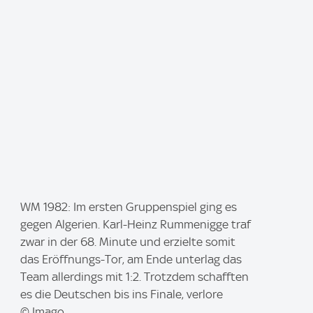
:
I
WM 1982: Im ersten Gruppenspiel ging es
m
gegen Algerien. Karl-Heinz Rummenigge traf
a
zwar in der 68. Minute und erzielte somit
g
das Eröffnungs-Tor, am Ende unterlag das
e
Team allerdings mit 1:2. Trotzdem schafften
:
es die Deutschen bis ins Finale, verlore
© Imago