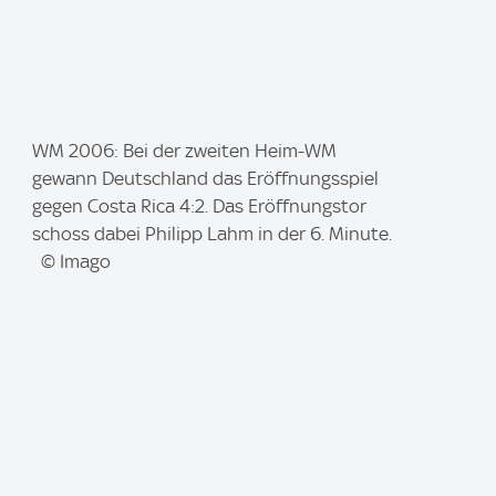
I
WM 2006: Bei der zweiten Heim-WM
m
gewann Deutschland das Eröffnungsspiel
a
gegen Costa Rica 4:2. Das Eröffnungstor
g
schoss dabei Philipp Lahm in der 6. Minute.
e
© Imago
: