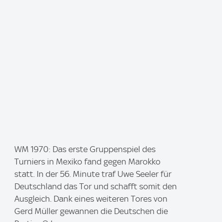
I
WM 1970: Das erste Gruppenspiel des
m
Turniers in Mexiko fand gegen Marokko
a
statt. In der 56. Minute traf Uwe Seeler für
g
Deutschland das Tor und schafft somit den
e
Ausgleich. Dank eines weiteren Tores von
:
Gerd Müller gewannen die Deutschen die