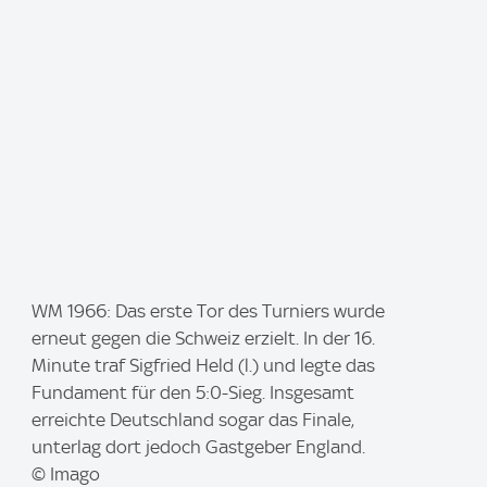
I
WM 1966: Das erste Tor des Turniers wurde
m
erneut gegen die Schweiz erzielt. In der 16.
a
Minute traf Sigfried Held (l.) und legte das
g
Fundament für den 5:0-Sieg. Insgesamt
e
erreichte Deutschland sogar das Finale,
:
unterlag dort jedoch Gastgeber England.
© Imago