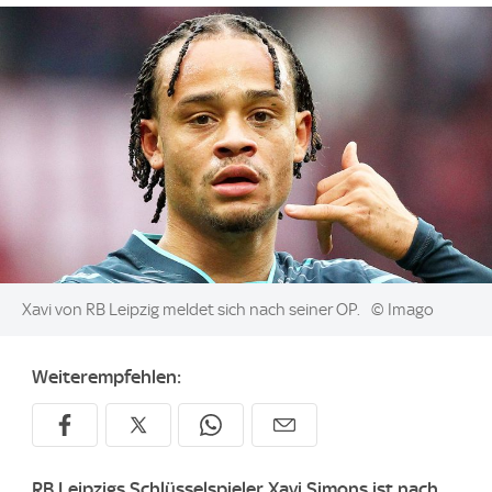
Image:
Xavi von RB Leipzig meldet sich nach seiner OP.
© Imago
Weiterempfehlen:
RB Leipzigs Schlüsselspieler Xavi Simons ist nach