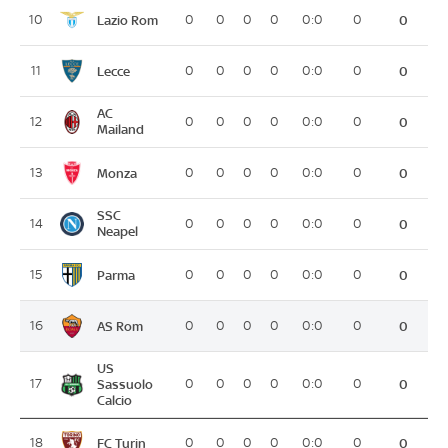
Lazio Rom
10
0
0
0
0
0:0
0
0
Lecce
11
0
0
0
0
0:0
0
0
AC
12
0
0
0
0
0:0
0
0
Mailand
Monza
13
0
0
0
0
0:0
0
0
SSC
14
0
0
0
0
0:0
0
0
Neapel
Parma
15
0
0
0
0
0:0
0
0
AS Rom
16
0
0
0
0
0:0
0
0
US
17
Sassuolo
0
0
0
0
0:0
0
0
Calcio
FC Turin
18
0
0
0
0
0:0
0
0