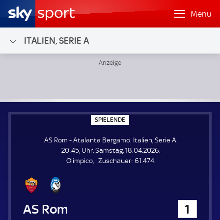
Menü
ITALIEN, SERIE A
AS Rom - Atalanta Bergamo; Italien, Serie A
S
SPIELENDE
P
I
AS Rom - Atalanta Bergamo. Italien, Serie A.
E
L
20:45, Uhr, Samstag, 18.04.2026.
E
Z
Olimpico
Zuschauer:
61.474.
N
D
u
E
s
c
h
AS Rom
1
a