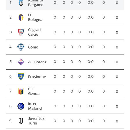
Atalanta
1
0
0
0
0
0:0
0
0
Bergamo
FC
2
0
0
0
0
0:0
0
0
Bologna
Cagliari
3
0
0
0
0
0:0
0
0
Calcio
Como
4
0
0
0
0
0:0
0
0
AC Florenz
5
0
0
0
0
0:0
0
0
Frosinone
6
0
0
0
0
0:0
0
0
CFC
7
0
0
0
0
0:0
0
0
Genua
Inter
8
0
0
0
0
0:0
0
0
Mailand
Juventus
9
0
0
0
0
0:0
0
0
Turin