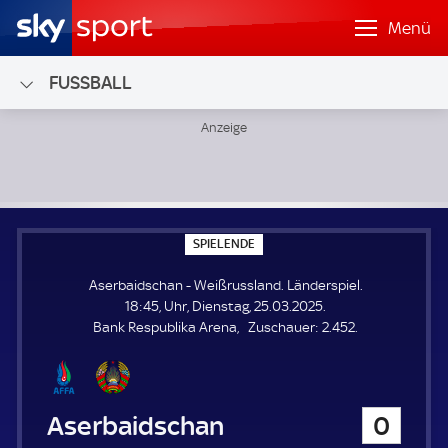
Menü
FUSSBALL
Aserbaidschan - Weißrussland; Länderspiel
S
SPIELENDE
P
I
Aserbaidschan - Weißrussland. Länderspiel.
E
L
18:45, Uhr, Dienstag, 25.03.2025.
E
Z
Bank Respublika Arena
Zuschauer:
2.452.
N
D
u
E
s
c
h
Aserbaidschan
0
a