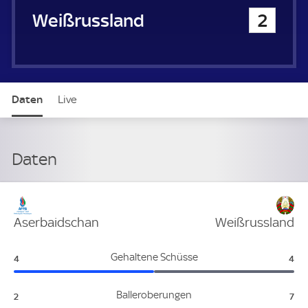
u
Weißrussland
2
e
r
Daten
Live
Daten
Verteidigung
Aserbaidschan
Weißrussland
Aserbaidschan:
Wei
Gehaltene Schüsse
4
4
Aserbaidschan:
Wei
Balleroberungen
2
7