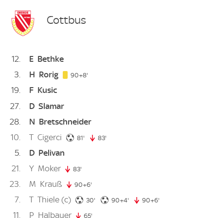
Cottbus
12
E
Bethke
3
H
Rorig
98. minute
90+8'
19
F
Kusic
27
D
Slamar
28
N
Bretschneider
10
T
Cigerci
81. minute
81'
83'
83. minute
5
D
Pelivan
21
Y
Moker
83'
83. minute
23
M
Krauß
90+6'
96. minute
7
T
Thiele
(c)
30. minute
94. minute
30'
90+4'
90+6'
96. minute
11
P
Halbauer
65'
65. minute