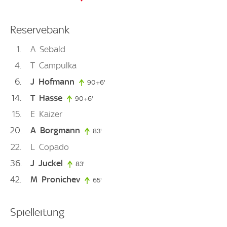
Reservebank
1
A
Sebald
4
T
Campulka
6
J
Hofmann
90+6'
96. minute
14
T
Hasse
90+6'
96. minute
15
E
Kaizer
20
A
Borgmann
83'
83. minute
22
L
Copado
36
J
Juckel
83'
83. minute
42
M
Pronichev
65'
65. minute
Spielleitung