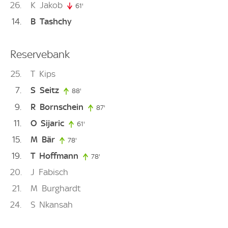
26
K
Jakob
61'
61. minute
14
B
Tashchy
Reservebank
25
T
Kips
7
S
Seitz
88'
88. minute
9
R
Bornschein
87'
87. minute
11
O
Sijaric
61'
61. minute
15
M
Bär
78'
78. minute
19
T
Hoffmann
78'
78. minute
20
J
Fabisch
21
M
Burghardt
24
S
Nkansah