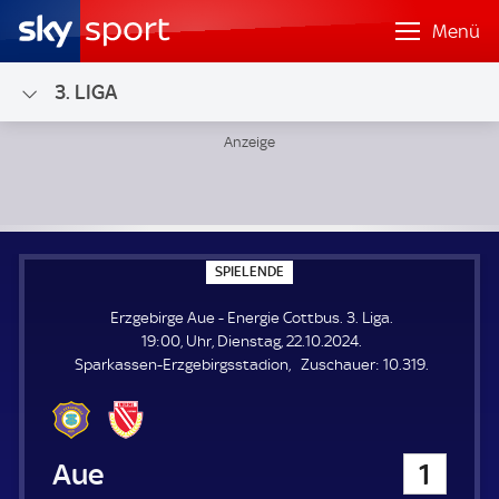
Menü
3. LIGA
Erzgebirge Aue - Energie Cottbus; 3. Liga
S
SPIELENDE
P
I
Erzgebirge Aue - Energie Cottbus. 3. Liga.
E
L
19:00, Uhr, Dienstag, 22.10.2024.
E
Z
Sparkassen-Erzgebirgsstadion
Zuschauer:
10.319.
N
D
u
E
s
c
h
Erzgebirge Aue
1
a