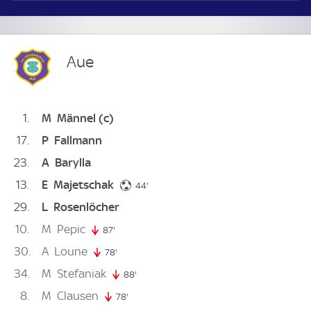
Aue
1
M
Männel
(c)
17
P
Fallmann
23
A
Barylla
13
E
Majetschak
44. minute
44'
29
L
Rosenlöcher
10
M
Pepic
87'
87. minute
30
A
Loune
78'
78. minute
34
M
Stefaniak
88'
88. minute
8
M
Clausen
78'
78. minute