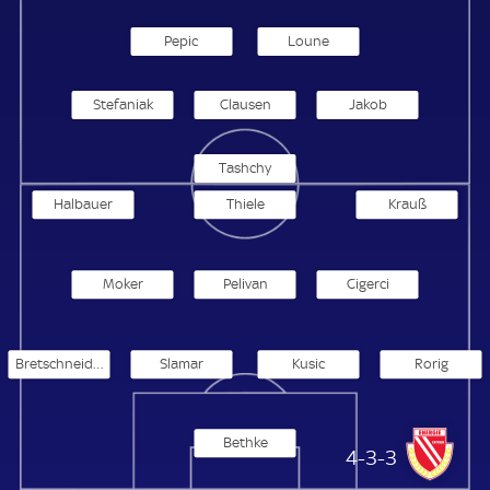
Pepic
Loune
Stefaniak
Clausen
Jakob
Tashchy
Halbauer
Thiele
Krauß
Moker
Pelivan
Cigerci
Bretschneider
Slamar
Kusic
Rorig
Bethke
Energie Cottbus
4-3-3