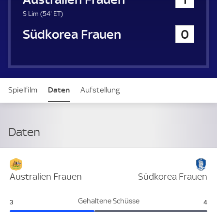
a
u
5
E
S Lim (
54'
ET
)
e
4
T
Südkorea Frauen
0
r
.
m
i
n
u
t
Spielfilm
Daten
Aufstellung
e
Daten
Verteidigung
Australien Frauen
Südkorea Frauen
Australien Frauen:
Süd
Gehaltene Schüsse
3
4