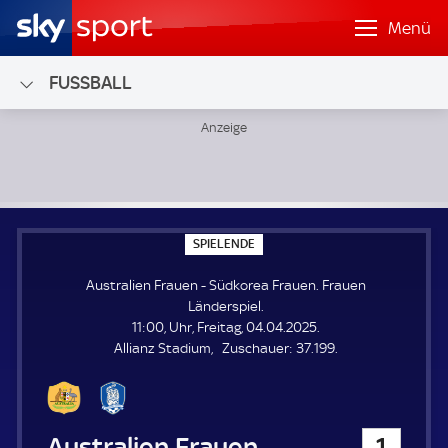
Menü
FUSSBALL
Australien Frauen - Südkorea Frauen; Frauen Länderspiel
S
SPIELENDE
P
I
Australien Frauen - Südkorea Frauen. Frauen
E
L
Länderspiel.
E
11:00, Uhr, Freitag, 04.04.2025.
N
D
Z
Allianz Stadium
Zuschauer:
37.199.
E
u
s
c
h
Australien Frauen
1