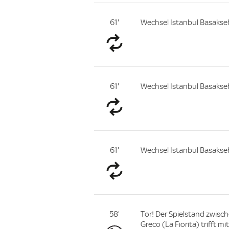
61'
Wechsel Istanbul Basakseh
61'
Wechsel Istanbul Basaksehi
61'
Wechsel Istanbul Basakseh
58'
Tor! Der Spielstand zwische
Greco (La Fiorita) trifft 