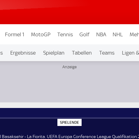
Formel 1
MotoGP
Tennis
Golf
NBA
NHL
Meh
os
Ergebnisse
Spielplan
Tabellen
Teams
Ligen 
League Qualifikation 2. Runde
S
SPIELENDE
P
I
E
l Basaksehir - La Fiorita. UEFA Europa Conference League Qualifikation 