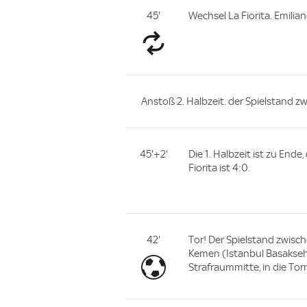
45'
Wechsel La Fiorita. Emili
Anstoß 2. Halbzeit. der Spielstand zw
45'+2'
Die 1. Halbzeit ist zu End
Fiorita ist 4:0.
42'
Tor! Der Spielstand zwische
Kemen (Istanbul Basaksehi
Strafraummitte, in die Tor