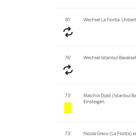
81'
Wechsel La Fiorita. Umbe
76'
Wechsel Istanbul Basakseh
73'
Matchoi Djaló (Istanbul Ba
Einsteigen.
73'
Nicola Greco (La Fiorita) s