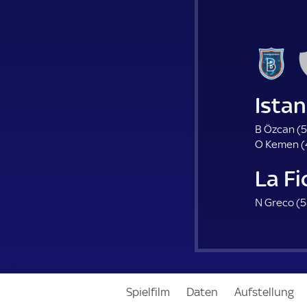
Ista
B Özcan (
5
O Kemen (
La Fi
N Greco (
5
Spielfilm
Daten
Aufstellung