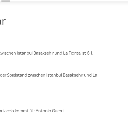
t
e
r
zwischen Istanbul Basaksehir und La Fiorita ist 6:1.
e, der Spielstand zwischen Istanbul Basaksehir und La
ortaccio kommt für Antonio Guerri.