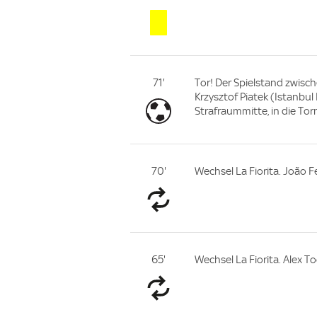
71'
Tor! Der Spielstand zwische
Krzysztof Piatek (Istanbul
Strafraummitte, in die Tor
70'
Wechsel La Fiorita. João F
65'
Wechsel La Fiorita. Alex To