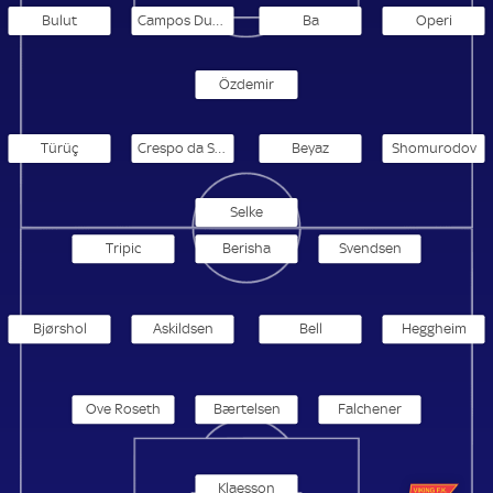
Bulut
Campos Duarte da Silva
Ba
Operi
Özdemir
Türüç
Crespo da Silva
Beyaz
Shomurodov
Selke
Tripic
Berisha
Svendsen
Bjørshol
Askildsen
Bell
Heggheim
Ove Roseth
Bærtelsen
Falchener
Klaesson