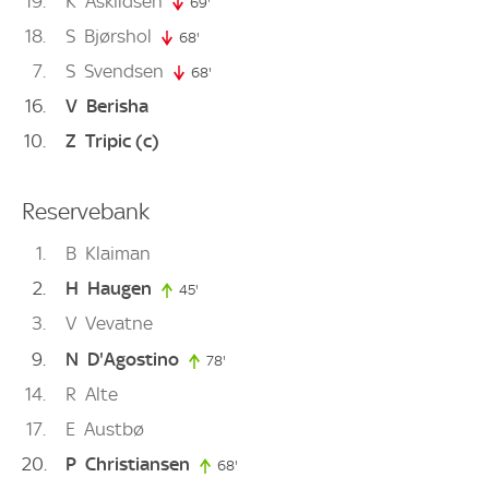
19
K
Askildsen
69'
69. minute
18
S
Bjørshol
68'
68. minute
7
S
Svendsen
68'
68. minute
16
V
Berisha
10
Z
Tripic
(c)
Reservebank
1
B
Klaiman
2
H
Haugen
45'
45. minute
3
V
Vevatne
9
N
D'Agostino
78'
78. minute
14
R
Alte
17
E
Austbø
20
P
Christiansen
68'
68. minute