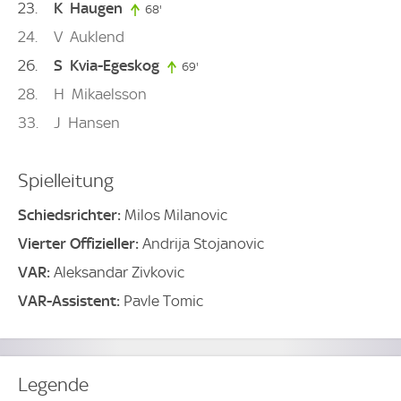
23
K
Haugen
68'
68. minute
24
V
Auklend
26
S
Kvia-Egeskog
69'
69. minute
28
H
Mikaelsson
33
J
Hansen
Spielleitung
Schiedsrichter:
Milos Milanovic
Vierter Offizieller:
Andrija Stojanovic
VAR:
Aleksandar Zivkovic
VAR-Assistent:
Pavle Tomic
Legende