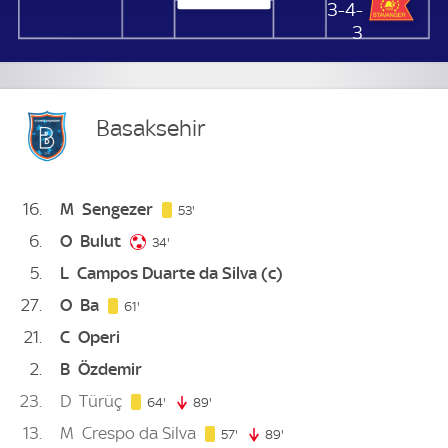
Viking
3-4-
3
Basaksehir
16
M
Sengezer
53. minute
53'
6
O
Bulut
34. minute
34'
5
L
Campos Duarte da Silva
(c)
27
O
Ba
61. minute
61'
21
C
Operi
2
B
Özdemir
23
D
Türüç
64. minute
64'
89'
89. minute
13
M
Crespo da Silva
57. minute
57'
89'
89. minute