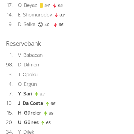
17
O
Beyaz
54. minute
54'
65'
65. minute
14
E
Shomurodov
83'
83. minute
9
D
Selke
40. minute
40'
66'
66. minute
Reservebank
1
V
Babacan
98
D
Dilmen
3
J
Opoku
4
O
Ergün
7
Y
Sari
83'
83. minute
10
J
Da Costa
66'
66. minute
15
H
Güreler
89'
89. minute
20
U
Günes
65'
65. minute
34
Y
Dilek