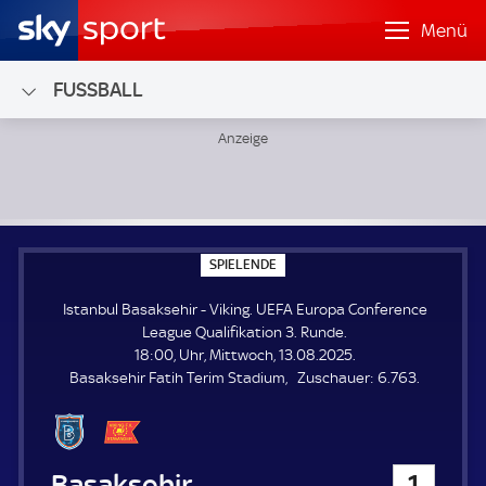
Menü
FUSSBALL
Istanbul Basaksehir - Viking; UEFA Europa Conference Leag
S
SPIELENDE
P
I
Istanbul Basaksehir - Viking. UEFA Europa Conference
E
L
League Qualifikation 3. Runde.
E
18:00, Uhr, Mittwoch, 13.08.2025.
N
D
Z
Basaksehir Fatih Terim Stadium
Zuschauer:
6.763.
E
u
s
c
h
Istanbul Basaksehir
1