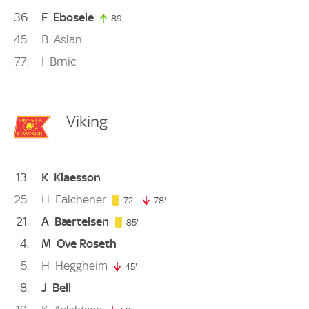
36
F
Ebosele
89'
89. minute
45
B
Aslan
77
I
Brnic
Viking
13
K
Klaesson
25
H
Falchener
72. minute
72'
78'
78. minute
21
A
Bærtelsen
85. minute
85'
4
M
Ove Roseth
5
H
Heggheim
45'
45. minute
8
J
Bell