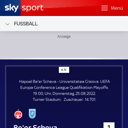
Menü
FUSSBALL
Hapoel Be'er Scheva - Universitatea Craiova; UEFA Europa 
n
n.V.
.
V
Hapoel Be'er Scheva - Universitatea Craiova. UEFA
.
Europa Conference League Qualifikation Playoffs.
19:00, Uhr, Donnerstag, 25.08.2022.
Z
Turner Stadium
Zuschauer:
14.701.
u
s
c
h
Hapoel Be'er Scheva
1