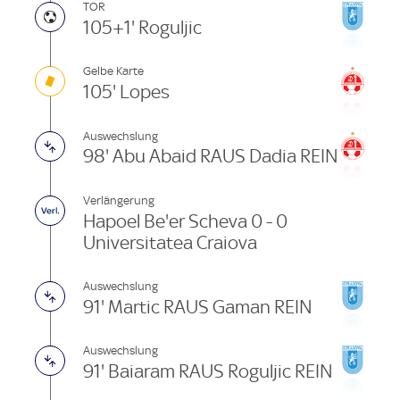
TOR
105+1' Roguljic
Gelbe Karte
105' Lopes
Auswechslung
98' Abu Abaid RAUS Dadia REIN
Verlängerung
Hapoel Be'er Scheva 0 - 0
Universitatea Craiova
Auswechslung
91' Martic RAUS Gaman REIN
Auswechslung
91' Baiaram RAUS Roguljic REIN