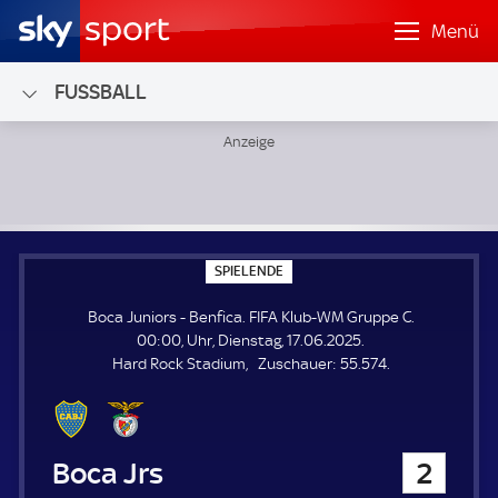
Menü
FUSSBALL
Boca Juniors - Benfica; FIFA Klub-WM Gruppe C
S
SPIELENDE
P
I
Boca Juniors - Benfica. FIFA Klub-WM Gruppe C.
E
L
00:00, Uhr, Dienstag, 17.06.2025.
E
Z
Hard Rock Stadium
Zuschauer:
55.574.
N
D
u
E
s
c
h
Boca Juniors
2
a