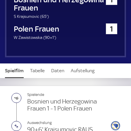
6
S Krajsumovic (
65'
)
5
Polen Frauen
1
.
m
9
W Zawistowska (
90+1'
)
i
1
n
.
u
m
t
i
e
n
Spielfilm
Tabelle
Daten
Aufstellung
u
t
e
Spielende
Bosnien und Herzegowina
Frauen 1 - 1 Polen Frauen
Auswechslung
90+6' Krajsumovic RAUS