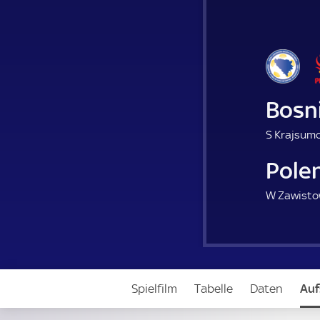
Bosn
S Krajsumo
Pole
W Zawisto
Spielfilm
Tabelle
Daten
Auf