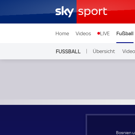
Home
Videos
LIVE
Fußball
FUSSBALL
Übersicht
Vide
Auf Sky
Bosnien und Herzegowina Frauen - Polen Frauen; UEFA W
Bosnien u