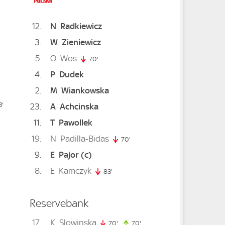
12
N
Radkiewicz
3
W
Zieniewicz
5
O
Wos
70'
70. minute
te
4
P
Dudek
2
M
Wiankowska
33. minute
3'
23
A
Achcinska
11
T
Pawollek
19
N
Padilla-Bidas
70'
70. minute
inute
9
E
Pajor
(c)
8
E
Kamczyk
83'
83. minute
Reservebank
e
17
K
Slowinska
70'
70. minute
70'
70. minute