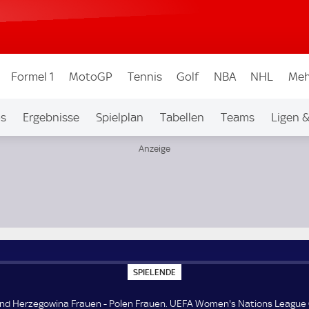
Formel 1
MotoGP
Tennis
Golf
NBA
NHL
Meh
os
Ergebnisse
Spielplan
Tabellen
Teams
Ligen 
omen's Nations League Gruppe B1
S
SPIELENDE
P
I
E
nd Herzegowina Frauen - Polen Frauen. UEFA Women's Nations League 