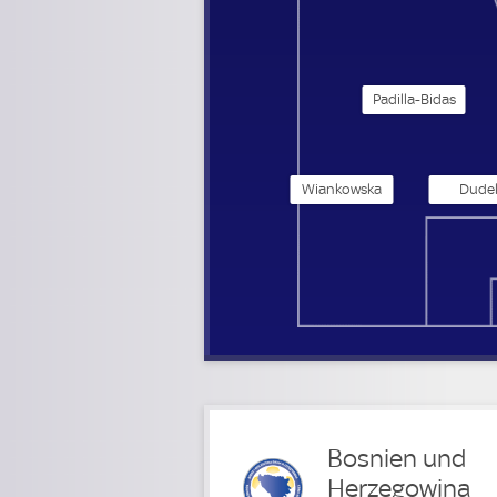
Padilla-Bidas
Wiankowska
Dude
Bosnien und
Herzegowina