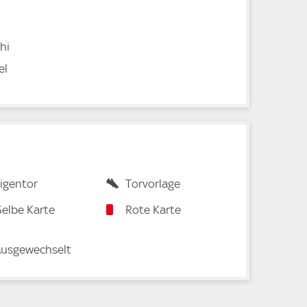
hi
el
igentor
Torvorlage
elbe Karte
Rote Karte
usgewechselt