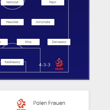
Kamczyk
Pajor
Pawollek
Achcinska
k
Wos
Zieniewicz
Radkiewicz
Polen Frauen
4-3-3
Polen Frauen