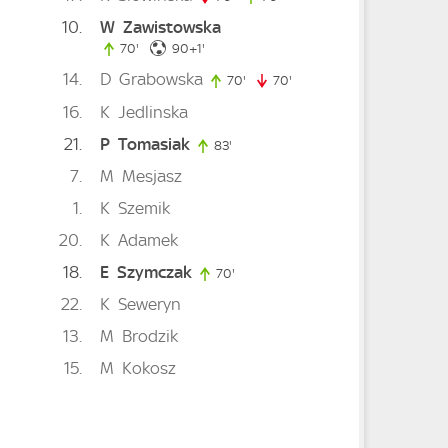
10
W
Zawistowska
91. minute
70'
70. minute
90+1'
14
D
Grabowska
70'
70. minute
70'
70. minute
16
K
Jedlinska
21
P
Tomasiak
83'
83. minute
nute
7
M
Mesjasz
1
K
Szemik
20
K
Adamek
18
E
Szymczak
70'
70. minute
te
22
K
Seweryn
13
M
Brodzik
15
M
Kokosz