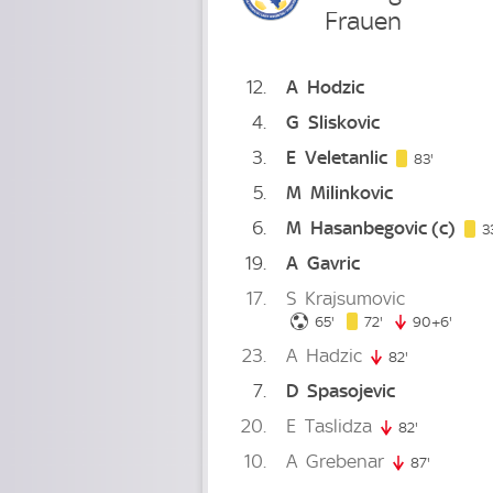
Frauen
12
A
Hodzic
4
G
Sliskovic
3
E
Veletanlic
83. minu
83'
5
M
Milinkovic
6
M
Hasanbegovic
(c)
3
19
A
Gavric
17
S
Krajsumovic
65. minute
72. minute
65'
72'
90+6'
96. m
23
A
Hadzic
82'
82. minute
7
D
Spasojevic
20
E
Taslidza
82'
82. minute
10
A
Grebenar
87'
87. minut