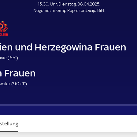
L
15:30, Uhr, Dienstag, 08.04.2025.
E
Nogometni kamp Reprezentacije BiH.
N
D
E
ien und Herzegowina Frauen
6
vic (
65'
)
5
n Frauen
.
m
9
wska (
90+1'
)
i
1
n
.
u
m
t
i
e
n
stellung
u
t