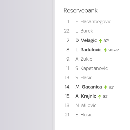
Reservebank
1
E
Hasanbegovic
22
L
Burek
2
D
Velagic
87'
87. minute
8
L
Radulovic
90+6'
96. mi
9
A
Zukic
11
S
Kapetanovic
13
S
Hasic
14
M
Gacanica
82'
82. minu
15
A
Krajnic
82'
82. minute
18
N
Milovic
21
E
Husic