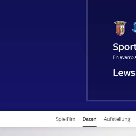
Spor
F Navarro A
Lewsk
Spielfilm
Daten
Aufstellung