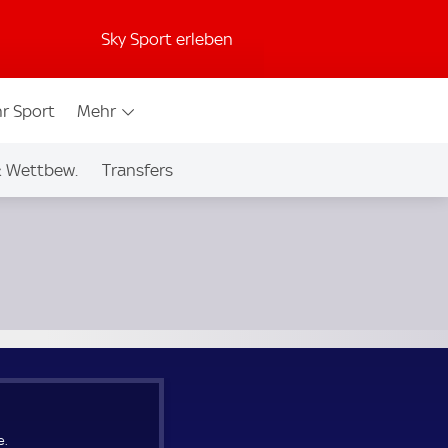
Sky Sport erleben
r Sport
Mehr
& Wettbew.
Transfers
e.