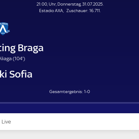
21:00, Uhr, Donnerstag, 31.07.2025.
Z
Estadio AXA
Zuschauer:
16.711.
u
s
c
h
a
ting Braga
u
e
1
liaga (
104'
)
r
0
i Sofia
4
.
m
1-0
i
n
u
t
e
Live