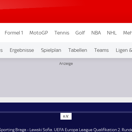
Formel 1
MotoGP
Tennis
Golf
NBA
NHL
Meh
os
Ergebnisse
Spielplan
Tabellen
Teams
Ligen 
kation 2. Runde
n
n.V.
.
V
.
Sporting Braga - Lewski Sofia. UEFA Europa League Qualifikation 2. Rund