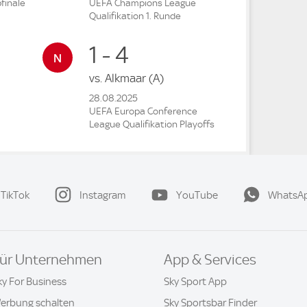
finale
UEFA Champions League
Qualifikation 1. Runde
1 - 4
vs.
Alkmaar
(A)
28.08.2025
UEFA Europa Conference
League Qualifikation Playoffs
TikTok
Instagram
YouTube
WhatsA
ür Unternehmen
App & Services
ky For Business
Sky Sport App
erbung schalten
Sky Sportsbar Finder