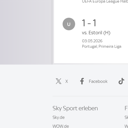
UEFA Europa League Halb
1 - 1
vs.
Estoril
(H)
03.05.2026
Portugal, Primeira Liga
X
Facebook
Sky Sport erleben
F
Sky.de
S
WOW.de
W