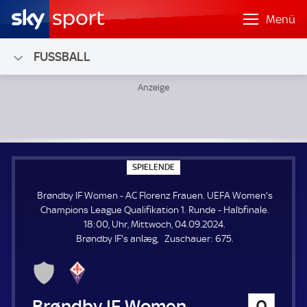
Menü
FUSSBALL
Brøndby IF Women - AC Florenz Frauen; UEFA Women's Cham
S
SPIELENDE
P
I
Brøndby IF Women - AC Florenz Frauen. UEFA Women's
E
L
Champions League Qualifikation 1. Runde - Halbfinale.
E
18:00, Uhr, Mittwoch, 04.09.2024.
N
D
Z
Brøndby IF's anlæg
Zuschauer:
675.
E
u
s
c
h
Brøndby IF Women
0