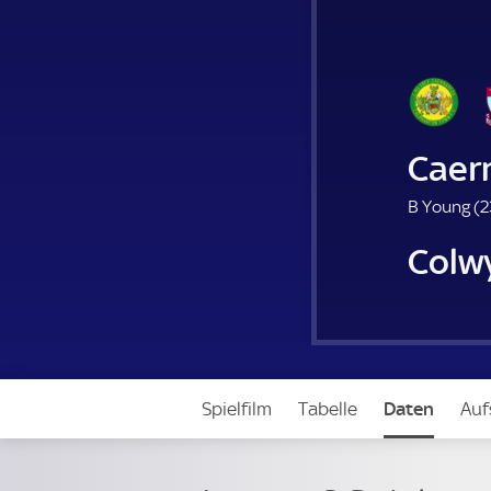
Caer
B Young (
2
Colw
Spielfilm
Tabelle
Daten
Auf