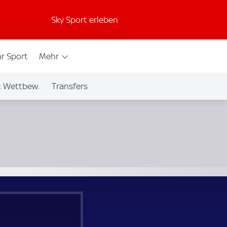
Sky Sport erleben
r Sport
Mehr
& Wettbew.
Transfers