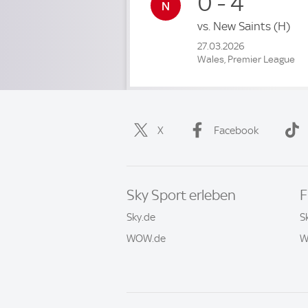
0 - 4
vs.
New Saints
(H)
27.03.2026
Wales, Premier League
X
Facebook
Sky Sport erleben
F
Sky.de
S
WOW.de
W