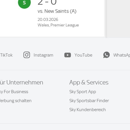
2 - 0
vs.
New Saints
(A)
20.03.2026
Wales, Premier League
TikTok
Instagram
YouTube
WhatsA
ür Unternehmen
App & Services
ky For Business
Sky Sport App
erbung schalten
Sky Sportsbar Finder
Sky Kundenbereich