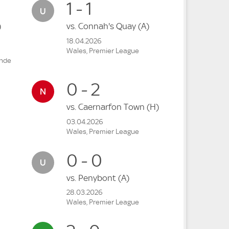
1 - 1
)
vs.
Connah's Quay
(A)
18.04.2026
Wales, Premier League
unde
0 - 2
vs.
Caernarfon Town
(H)
03.04.2026
Wales, Premier League
0 - 0
vs.
Penybont
(A)
28.03.2026
Wales, Premier League