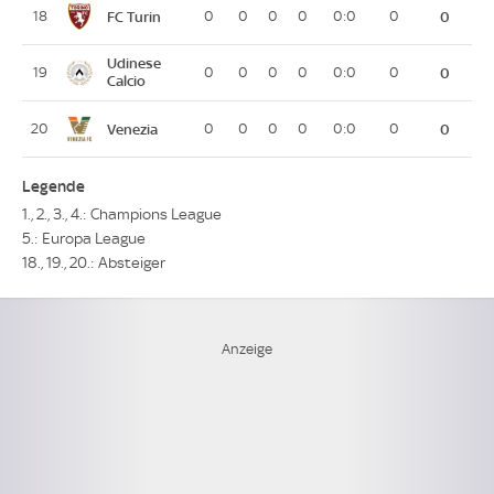
FC Turin
18
0
0
0
0
0:0
0
0
Udinese
19
0
0
0
0
0:0
0
0
Calcio
Venezia
20
0
0
0
0
0:0
0
0
Legende
1., 2., 3., 4.: Champions League
5.: Europa League
18., 19., 20.: Absteiger