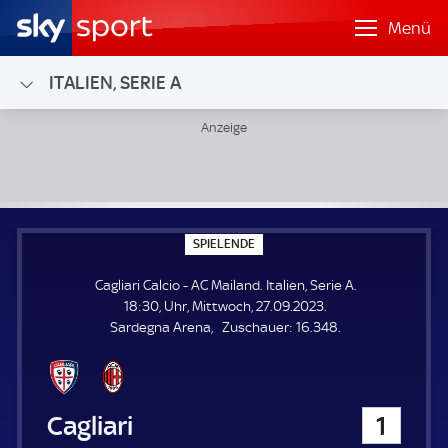
Menü
ITALIEN, SERIE A
Cagliari Calcio - AC Mailand; Italien, Serie A
S
SPIELENDE
P
I
Cagliari Calcio - AC Mailand. Italien, Serie A.
E
L
18:30, Uhr, Mittwoch, 27.09.2023.
E
Z
Sardegna Arena
Zuschauer:
16.348.
N
D
u
E
s
c
h
Cagliari Calcio
1
a