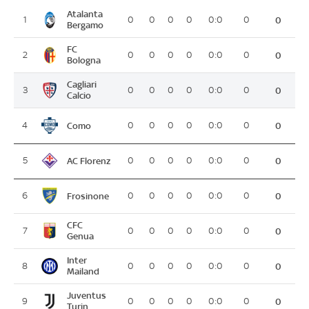
Atalanta
1
0
0
0
0
0:0
0
0
Bergamo
FC
2
0
0
0
0
0:0
0
0
Bologna
Cagliari
3
0
0
0
0
0:0
0
0
Calcio
Como
4
0
0
0
0
0:0
0
0
AC Florenz
5
0
0
0
0
0:0
0
0
Frosinone
6
0
0
0
0
0:0
0
0
CFC
7
0
0
0
0
0:0
0
0
Genua
Inter
8
0
0
0
0
0:0
0
0
Mailand
Juventus
9
0
0
0
0
0:0
0
0
Turin