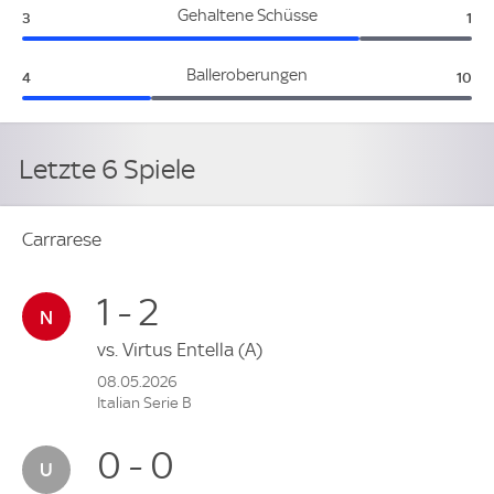
Carrarese:
Spe
Gehaltene Schüsse
3
1
Carrarese:
Spez
Balleroberungen
4
10
Letzte 6 Spiele
Carrarese
1 - 2
vs.
Virtus Entella
(A)
08.05.2026
Italian Serie B
0 - 0