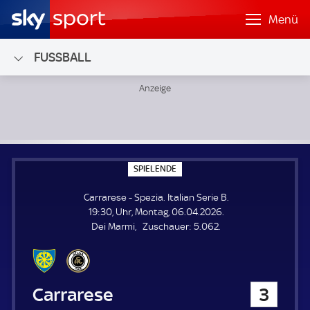
Menü
FUSSBALL
Carrarese - Spezia; Italian Serie B
S
SPIELENDE
P
I
Carrarese - Spezia. Italian Serie B.
E
L
19:30, Uhr, Montag, 06.04.2026.
E
Z
Dei Marmi
Zuschauer:
5.062.
N
D
u
E
s
c
h
Carrarese
3
a