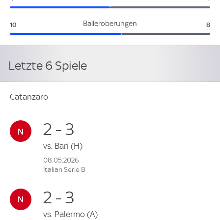
Catanzaro:
Pal
Balleroberungen
10
8
Letzte 6 Spiele
Catanzaro
2 - 3
vs.
Bari
(H)
08.05.2026
Italian Serie B
2 - 3
vs.
Palermo
(A)