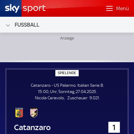
Menü
FUSSBALL
Catanzaro - US Palarmo; Italian Serie B
S
SPIELENDE
P
I
Catanzaro - US Palarmo. Italian Serie B.
E
L
15:00, Uhr, Sonntag, 27.04.2025.
E
Z
Nicola Ceravolo
Zuschauer:
9.021.
N
D
u
E
s
c
h
Catanzaro
1
a