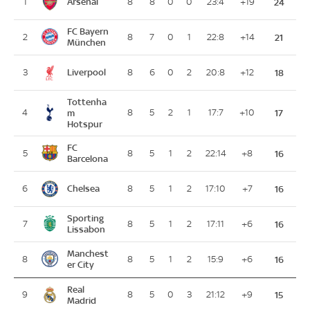
Arsenal
1
8
8
0
0
23:4
+19
24
FC Bayern
2
8
7
0
1
22:8
+14
21
München
Liverpool
3
8
6
0
2
20:8
+12
18
Tottenha
4
m
8
5
2
1
17:7
+10
17
Hotspur
FC
5
8
5
1
2
22:14
+8
16
Barcelona
Chelsea
6
8
5
1
2
17:10
+7
16
Sporting
7
8
5
1
2
17:11
+6
16
Lissabon
Manchest
8
8
5
1
2
15:9
+6
16
er City
Real
9
8
5
0
3
21:12
+9
15
Madrid