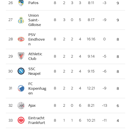
Pafos
26
8
2
3
3
8:11
-3
9
Union
27
Saint-
8
3
0
5
8:17
-9
9
Gilloise
PSV
28
Eindhove
8
2
2
4
16:16
0
8
n
Athletic
29
8
2
2
4
9:14
-5
8
Club
SSC
30
8
2
2
4
9:15
-6
8
Neapel
FC
31
Kopenhag
8
2
2
4
12:21
-9
8
en
Ajax
32
8
2
0
6
8:21
-13
6
Eintracht
33
8
1
1
6
10:21
-11
4
Frankfurt