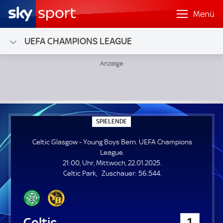
Menü
UEFA CHAMPIONS LEAGUE
Celtic Glasgow - Young Boys Bern; UEFA Champions Leagu
S
SPIELENDE
P
I
Celtic Glasgow - Young Boys Bern. UEFA Champions
E
L
League.
E
21:00, Uhr, Mittwoch, 22.01.2025.
N
D
Z
Celtic Park
Zuschauer:
56.544.
E
u
s
c
h
Celtic Glasgow
1