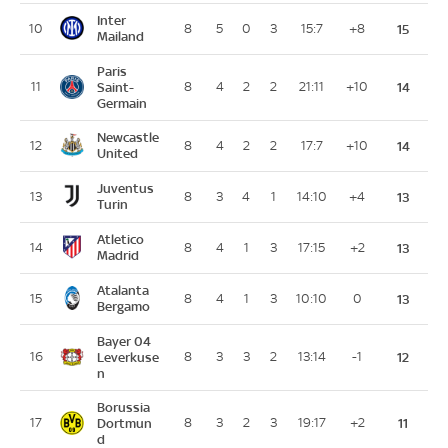
Inter
10
8
5
0
3
15:7
+8
15
Mailand
Paris
11
Saint-
8
4
2
2
21:11
+10
14
Germain
Newcastle
12
8
4
2
2
17:7
+10
14
United
Juventus
13
8
3
4
1
14:10
+4
13
Turin
Atletico
14
8
4
1
3
17:15
+2
13
Madrid
Atalanta
15
8
4
1
3
10:10
0
13
Bergamo
Bayer 04
16
Leverkuse
8
3
3
2
13:14
-1
12
n
Borussia
17
Dortmun
8
3
2
3
19:17
+2
11
d