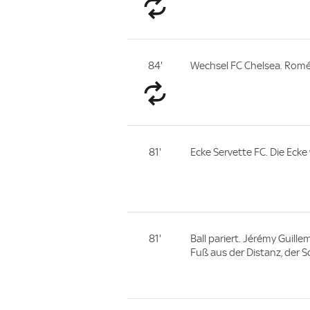
84'
Wechsel FC Chelsea. Romé
81'
Ecke Servette FC. Die Ecke
81'
Ball pariert. Jérémy Guill
Fuß aus der Distanz, der S