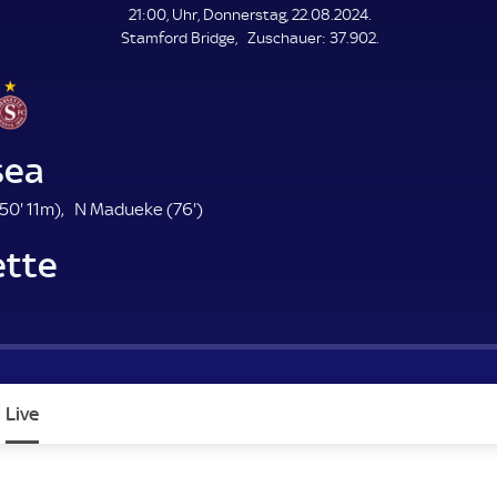
L
21:00, Uhr, Donnerstag, 22.08.2024.
E
Z
Stamford Bridge
Zuschauer:
37.902.
N
D
u
E
s
c
h
a
sea
u
e
5
7
50'
11m)
N Madueke (
76'
)
r
0
6
ette
.
.
m
m
i
i
n
n
u
u
t
t
e
e
Live