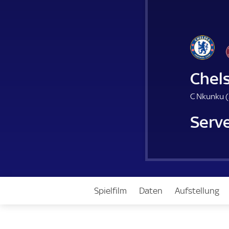
Chel
C Nkunku (
Serv
Spielfilm
Daten
Aufstellung