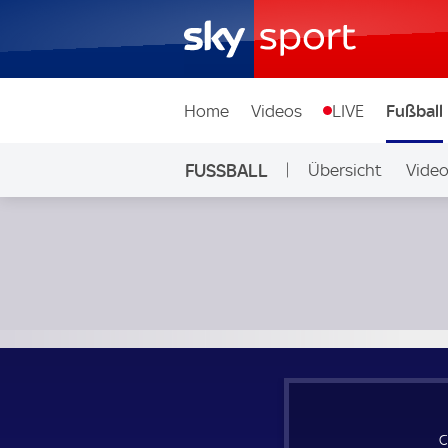
Home
Videos
LIVE
Fußball
FUSSBALL
Übersicht
Vide
Auf Sky
Chelsea - Servette; UEFA Europa Conference League Qualif
C