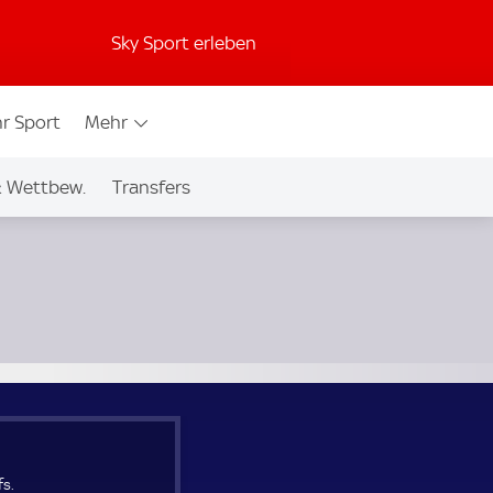
Sky Sport erleben
r Sport
Mehr
& Wettbew.
Transfers
s.