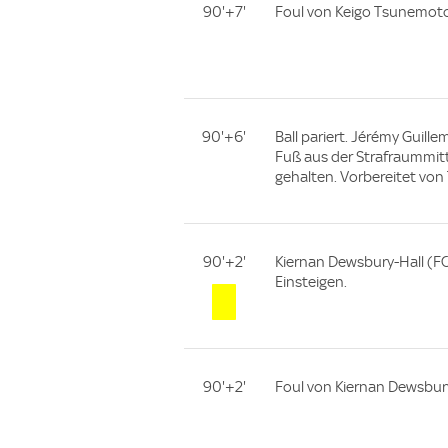
90'+7'
Foul von Keigo Tsunemoto
90'+6'
Ball pariert. Jérémy Guill
Fuß aus der Strafraummitt
gehalten. Vorbereitet von
90'+2'
Kiernan Dewsbury-Hall (FC
Einsteigen.
90'+2'
Foul von Kiernan Dewsbury