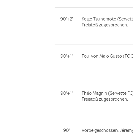
90'+2'
Keigo Tsunemoto (Servett
Freistoß zugesprochen.
90'+1'
Foul von Malo Gusto (FC C
90'+1'
Théo Magnin (Servette FC
Freistoß zugesprochen.
90'
Vorbeigeschossen. Jérémy