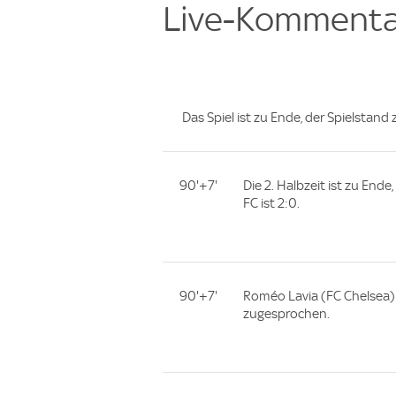
Live-Kommenta
Das Spiel ist zu Ende, der Spielstand
90'+7'
Die 2. Halbzeit ist zu End
FC ist 2:0.
90'+7'
Roméo Lavia (FC Chelsea)
zugesprochen.