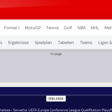
Formel 1
MotoGP
Tennis
Golf
NBA
NHL
Meh
os
Ergebnisse
Spielplan
Tabellen
Teams
Ligen 
ikation Playoffs
S
SPIELENDE
P
I
E
helsea - Servette. UEFA Europa Conference League Qualifikation Playoff