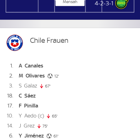
Mensah
Jamaika Frauen
4-2-3-1
Chile Frauen
1
A
Canales
2
M
Olivares
12. minute
12'
3
S
Galaz
67'
67. minute
18
C
Sáez
17
F
Pinilla
10
Y
Aedo
(c)
65'
65. minute
14
J
Grez
75'
75. minute
6
Y
Jiménez
61. minute
61'