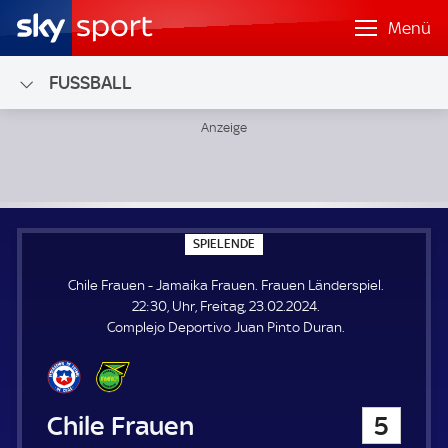
Menü
FUSSBALL
Chile Frauen - Jamaika Frauen; Frauen Länderspiel
S
SPIELENDE
P
I
Chile Frauen - Jamaika Frauen. Frauen Länderspiel.
E
L
22:30, Uhr, Freitag, 23.02.2024.
E
Complejo Deportivo Juan Pinto Duran.
N
D
E
Chile Frauen
5