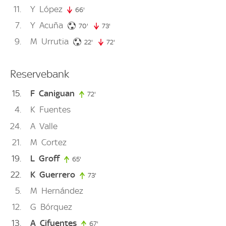
11
Y
López
66'
66. minute
7
Y
Acuña
70. minute
70'
73'
73. minute
9
M
Urrutia
22. minute
22'
72'
72. minute
Reservebank
15
F
Caniguan
72'
72. minute
4
K
Fuentes
24
A
Valle
21
M
Cortez
19
L
Groff
65'
65. minute
22
K
Guerrero
73'
73. minute
5
M
Hernández
12
G
Bórquez
13
A
Cifuentes
67'
67. minute