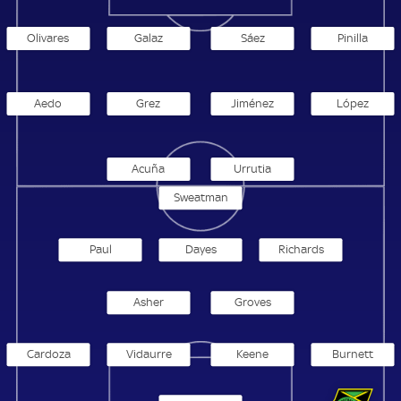
Olivares
Galaz
Sáez
Pinilla
Aedo
Grez
Jiménez
López
Acuña
Urrutia
Sweatman
Paul
Dayes
Richards
Asher
Groves
Cardoza
Vidaurre
Keene
Burnett