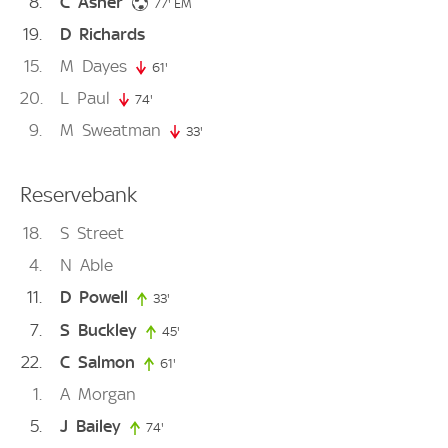
8
C
Asher
77. minute
77'
EM
19
D
Richards
15
M
Dayes
61'
61. minute
20
L
Paul
74'
74. minute
9
M
Sweatman
33'
33. minute
Reservebank
18
S
Street
4
N
Able
11
D
Powell
33'
33. minute
7
S
Buckley
45'
45. minute
22
C
Salmon
61'
61. minute
1
A
Morgan
5
J
Bailey
74'
74. minute