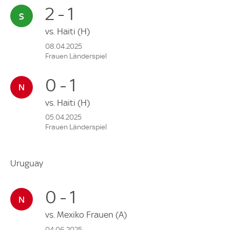
2 - 1
vs.
Haiti
(H)
08.04.2025
Frauen Länderspiel
0 - 1
vs.
Haiti
(H)
05.04.2025
Frauen Länderspiel
Uruguay
0 - 1
vs.
Mexiko Frauen
(A)
04.06.2025