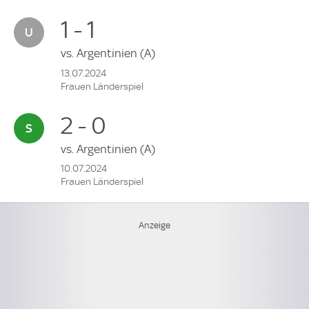
1 - 1
vs.
Argentinien
(A)
13.07.2024
Frauen Länderspiel
2 - 0
vs.
Argentinien
(A)
10.07.2024
Frauen Länderspiel