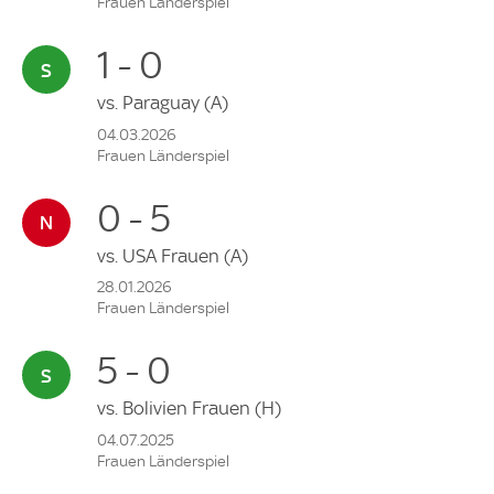
Frauen Länderspiel
1 - 0
vs.
Paraguay
(A)
04.03.2026
Frauen Länderspiel
0 - 5
vs.
USA Frauen
(A)
28.01.2026
Frauen Länderspiel
5 - 0
vs.
Bolivien Frauen
(H)
04.07.2025
Frauen Länderspiel