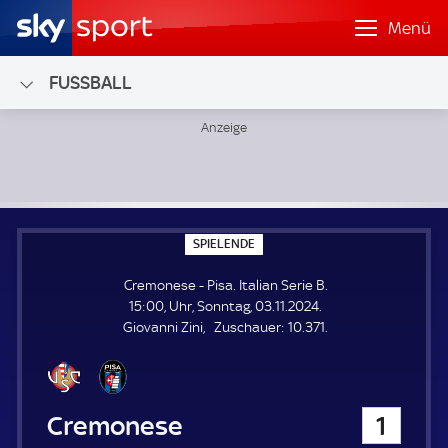
Menü
FUSSBALL
Cremonese - Pisa; Italian Serie B
S
SPIELENDE
P
I
Cremonese - Pisa. Italian Serie B.
E
L
15:00, Uhr, Sonntag, 03.11.2024.
E
Z
Giovanni Zini
Zuschauer:
10.371.
N
D
u
E
s
c
h
Cremonese
1
a