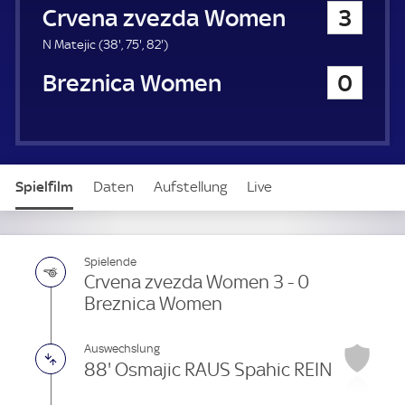
h
Crvena zvezda Women
3
a
u
3
7
8
N Matejic (
38'
,
75'
,
82'
)
e
8
5
2
Breznica Women
0
r
.
.
.
m
m
m
i
i
i
n
n
n
u
u
u
t
t
t
Spielfilm
Daten
Aufstellung
Live
e
e
e
Spielende
Crvena zvezda Women 3 - 0
Breznica Women
Auswechslung
88' Osmajic RAUS Spahic REIN