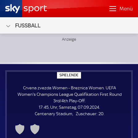
Menü
FUSSBALL
Crvena zvezda Women - Breznica Women; UEFA Women's Cha
S
SPIELENDE
P
I
Crvena zvezda Women - Breznica Women. UEFA
E
L
Women's Champions League Qualifikation First Round
E
3rd/4th Play-Off.
N
D
17:45, Uhr, Samstag, 07.09.2024.
E
Z
Centenary Stadium
Zuschauer:
20.
u
s
c