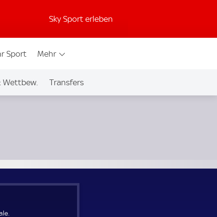
Sky Sport erleben
r Sport
Mehr
& Wettbew.
Transfers
le.