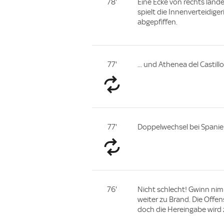
78'
Eine Ecke von rechts lande
spielt die Innenverteidiger
abgepfiffen.
77'
... und Athenea del Castill
77'
Doppelwechsel bei Spanie
76'
Nicht schlecht! Gwinn nim
weiter zu Brand. Die Offen
doch die Hereingabe wird 