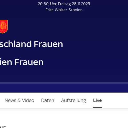
L
20:30, Uhr, Freitag, 28.11.2025.
E
Fritz-Walter-Stadion.
N
D
E
schland Frauen
ien Frauen
News & Video
Daten
Aufstellung
Live
r