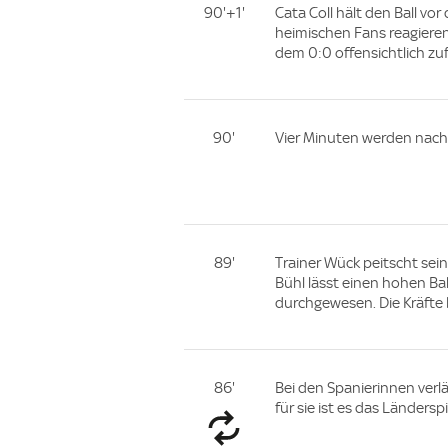
90'+1'
Cata Coll hält den Ball vo
heimischen Fans reagieren
dem 0:0 offensichtlich zuf
90'
Vier Minuten werden nach
89'
Trainer Wück peitscht sein 
Bühl lässt einen hohen Ball
durchgewesen. Die Kräfte 
86'
Bei den Spanierinnen verl
für sie ist es das Ländersp