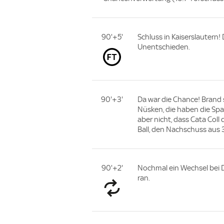
90'+5'
Schluss in Kaiserslautern!
Unentschieden.
90'+3'
Da war die Chance! Brand 
Nüsken, die haben die Spa
aber nicht, dass Cata Coll 
Ball, den Nachschuss aus 3
90'+2'
Nochmal ein Wechsel bei D
ran.