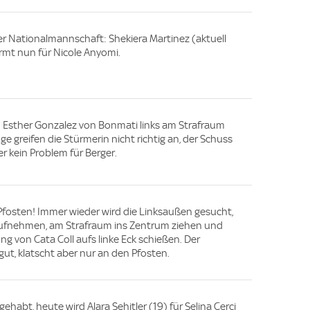
der Nationalmannschaft: Shekiera Martinez (aktuell
rmt nun für Nicole Anyomi.
d Esther Gonzalez von Bonmati links am Strafraum
e greifen die Stürmerin nicht richtig an, der Schuss
r kein Problem für Berger.
 Pfosten! Immer wieder wird die Linksaußen gesucht,
ufnehmen, am Strafraum ins Zentrum ziehen und
g von Cata Coll aufs linke Eck schießen. Der
gut, klatscht aber nur an den Pfosten.
habt, heute wird Alara Sehitler (19) für Selina Cerci