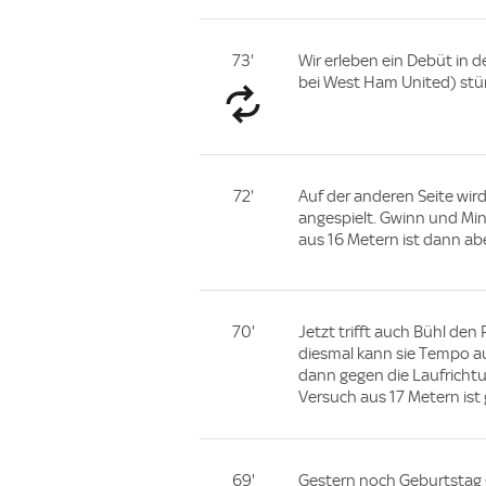
73'
Wir erleben ein Debüt in 
bei West Ham United) stü
72'
Auf der anderen Seite wir
angespielt. Gwinn und Ming
aus 16 Metern ist dann abe
70'
Jetzt trifft auch Bühl den
diesmal kann sie Tempo a
dann gegen die Laufrichtun
Versuch aus 17 Metern ist 
69'
Gestern noch Geburtstag ge