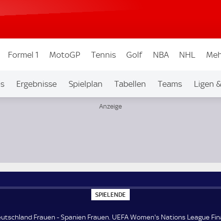
Formel 1
MotoGP
Tennis
Golf
NBA
NHL
Meh
os
Ergebnisse
Spielplan
Tabellen
Teams
Ligen 
ons League Finale
S
SPIELENDE
P
I
E
utschland Frauen - Spanien Frauen. UEFA Women's Nations League Fina