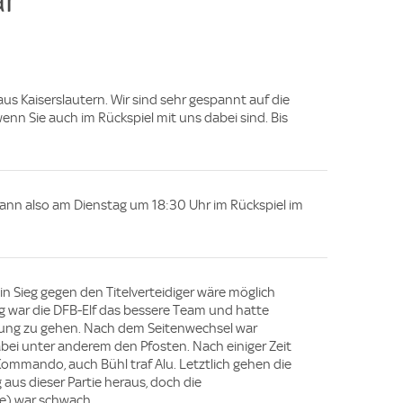
aus Kaiserslautern. Wir sind sehr gespannt auf die
enn Sie auch im Rückspiel mit uns dabei sind. Bis
 dann also am Dienstag um 18:30 Uhr im Rückspiel im
in Sieg gegen den Titelverteidiger wäre möglich
 war die DFB-Elf das bessere Team und hatte
rung zu gehen. Nach dem Seitenwechsel war
abei unter anderem den Pfosten. Nach einiger Zeit
mmando, auch Bühl traf Alu. Letztlich gehen die
aus dieser Partie heraus, doch die
e) war schwach.