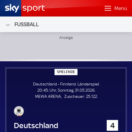
Menü
FUSSBALL
Deutschland - Finnland; Länderspiel
S
SPIELENDE
P
I
Deutschland - Finnland. Länderspiel.
E
L
20:45, Uhr, Sonntag, 31.05.2026.
E
Z
MEWA ARENA
Zuschauer:
25.122.
N
D
u
E
s
c
h
Deutschland
4
a