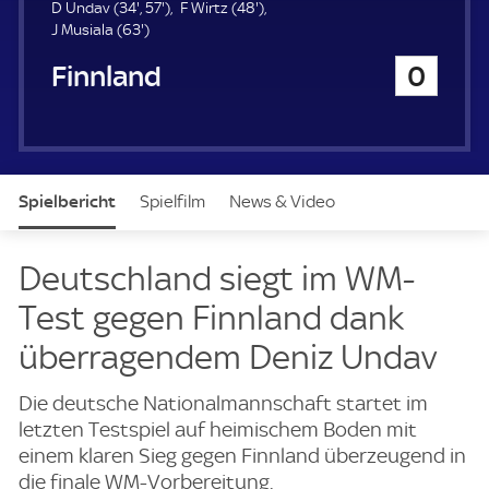
u
3
5
4
D Undav (
34'
,
57'
)
F Wirtz (
48'
)
e
4
6
7
8
J Musiala (
63'
)
r
.
3
.
.
Finnland
0
m
.
m
m
i
m
i
i
n
i
n
n
u
n
u
u
t
u
t
t
e
t
e
e
Spielbericht
Spielfilm
News & Video
e
Daten
Aufstellung
Live
Deutschland siegt im WM-
Test gegen Finnland dank
überragendem Deniz Undav
Die deutsche Nationalmannschaft startet im
letzten Testspiel auf heimischem Boden mit
einem klaren Sieg gegen Finnland überzeugend in
die finale WM-Vorbereitung.