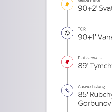
Gelbe Karte
90+2' Sva
TOR
90+1' Van
Platzverweis
89' Tymch
Auswechslung
85' Rubch
Gorbunov