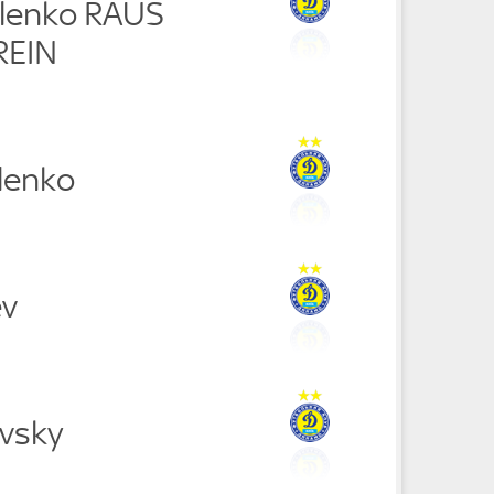
lenko RAUS
REIN
lenko
ev
evsky