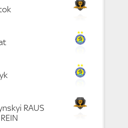
tok
at
yk
ynskyi RAUS
 REIN