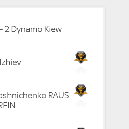
e
e
e
 - 2 Dynamo Kiew
zhiev
oshnichenko RAUS
REIN