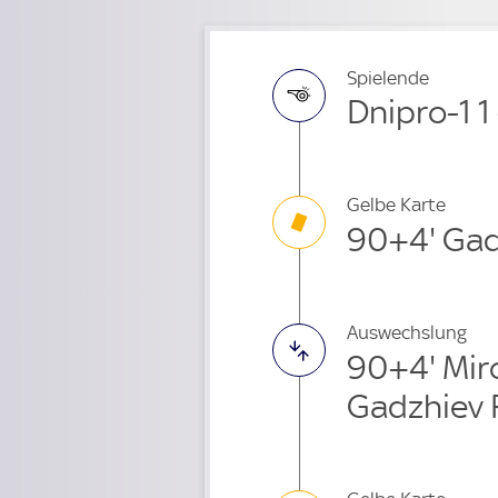
Spielende
Dnipro-1 1
Gelbe Karte
90+4' Gad
Auswechslung
90+4' Mir
Gadzhiev 