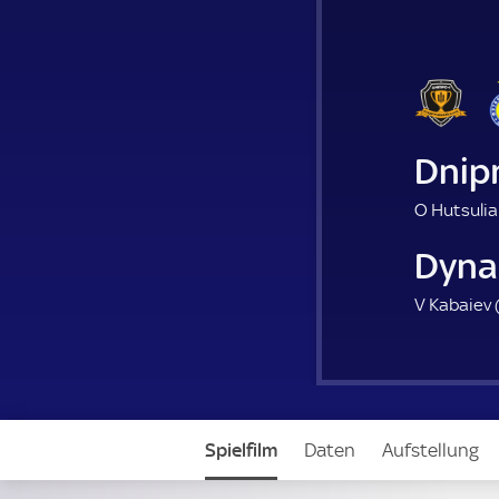
Dnip
O Hutsulia
Dyna
V Kabaiev 
Spielfilm
Daten
Aufstellung