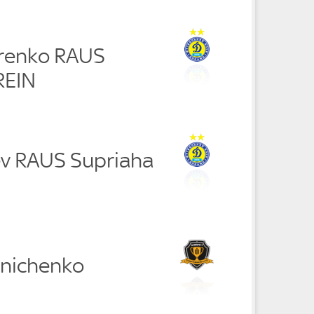
renko RAUS
REIN
ev RAUS Supriaha
hnichenko