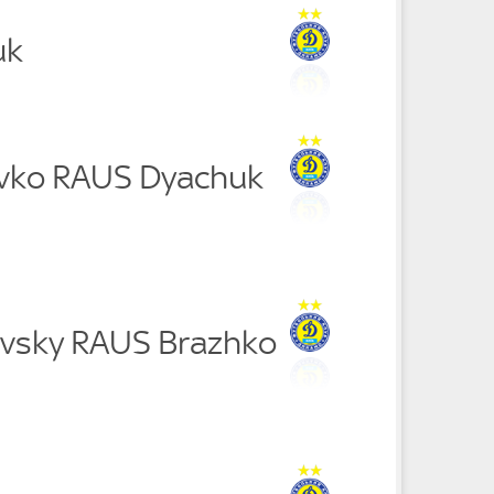
uk
vko RAUS Dyachuk
evsky RAUS Brazhko