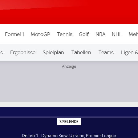
Formel 1
MotoGP
Tennis
Golf
NBA
NHL
Meh
os
Ergebnisse
Spielplan
Tabellen
Teams
Ligen 
S
SPIELENDE
P
I
E
Dnipro-1 - Dynamo Kiew. Ukraine, Premier League.