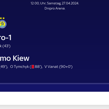
L
12:00, Uhr, Samstag, 27.04.2024.
E
Dnipro Arena.
N
D
E
ro-1
4
k (
43'
)
3
mo Kiew
.
m
4
s
8
9
(
49'
)
O Tymchyk (
88'
)
V Vanat (
90+0'
)
i
9
/
8
0
n
.
o
.
.
u
m
m
m
t
i
i
i
e
n
n
n
u
u
u
t
t
t