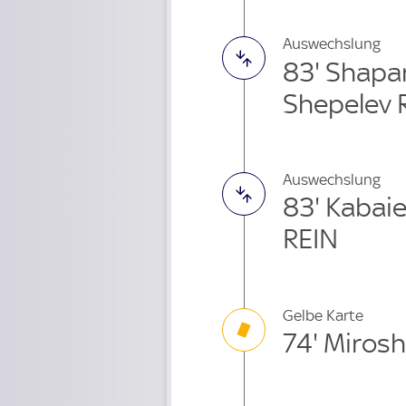
Auswechslung
83' Shapa
Shepelev 
Auswechslung
83' Kabai
REIN
Gelbe Karte
74' Miros