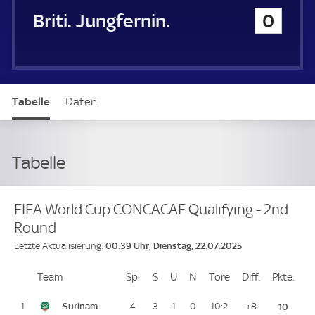
Britische Jungferninseln
0
Tabelle
Daten
Tabelle
FIFA World Cup CONCACAF Qualifying - 2nd
Round
00:39 Uhr, Dienstag, 22.07.2025
Letzte Aktualisierung:
Team
Team
Sp.
Spiele
S
Siege
U
Unentschieden
N
Niederlagen
Tore
Tore
Diff.
Differenz
Pkte.
Pun
Platz
Surinam
1
4
3
1
0
10:2
+8
10