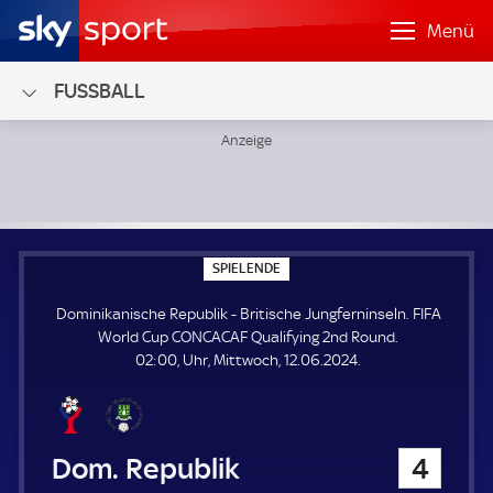
Menü
FUSSBALL
Dominikanische Republik - Britische Jungferninseln; FIF
S
SPIELENDE
P
I
Dominikanische Republik - Britische Jungferninseln. FIFA
E
L
World Cup CONCACAF Qualifying 2nd Round.
E
02:00, Uhr, Mittwoch, 12.06.2024.
N
D
E
Dominikanische Republik
4