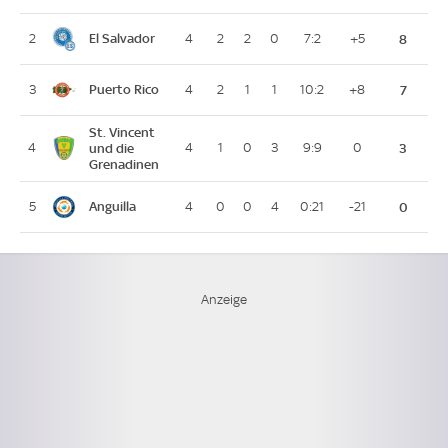
El Salvador
2
4
2
2
0
7:2
+5
8
Puerto Rico
3
4
2
1
1
10:2
+8
7
St. Vincent
4
und die
4
1
0
3
9:9
0
3
Grenadinen
Anguilla
5
4
0
0
4
0:21
-21
0