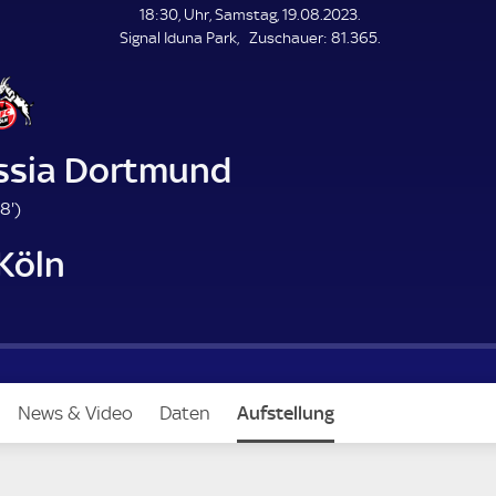
L
18:30, Uhr, Samstag, 19.08.2023.
E
Z
Signal Iduna Park
Zuschauer:
81.365.
N
D
u
E
s
c
h
a
ssia Dortmund
u
e
8
8'
)
r
8
 Köln
.
m
i
n
u
t
e
News & Video
Daten
Aufstellung