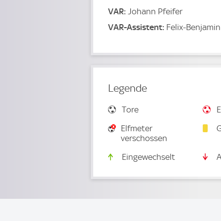
VAR:
Johann Pfeifer
VAR-Assistent:
Felix-Benjami
Legende
Tore
E
Elfmeter
G
verschossen
Eingewechselt
A