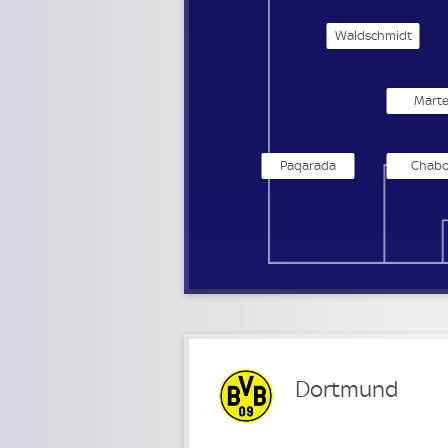
Waldschmidt
Marte
Paqarada
Chabo
Dortmund