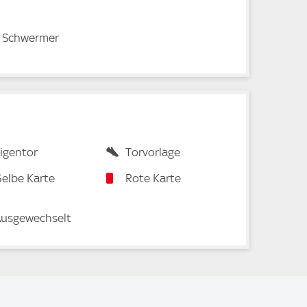
n Schwermer
igentor
Torvorlage
elbe Karte
Rote Karte
usgewechselt