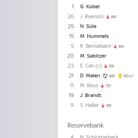
1
G
Kobel
26
J
Ryerson
84'
84. minute
25
N
Süle
15
M
Hummels
5
R
Bensebaini
84'
84. mi
20
M
Sabitzer
23
E
Can
(c)
59'
59. minute
21
D
Malen
88. minute
91
88'
90+1'
11
M
Reus
70'
70. minute
19
J
Brandt
9
S
Haller
59'
59. minute
Reservebank
4
N
Schlotterbeck