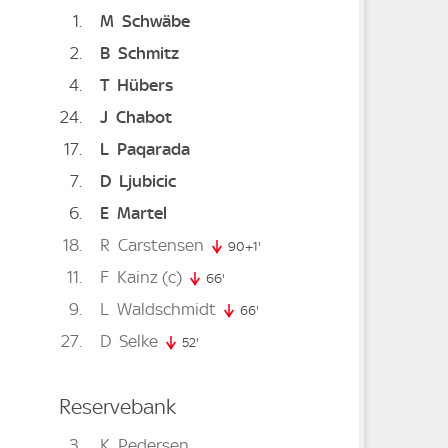
1
M
Schwäbe
2
B
Schmitz
4
T
Hübers
24
J
Chabot
17
L
Paqarada
nute
7
D
Ljubicic
6
E
Martel
18
R
Carstensen
. minute
90+1'
91. minute
11
F
Kainz
(c)
66'
66. minute
9
L
Waldschmidt
66'
66. minute
27
D
Selke
52'
52. minute
Reservebank
3
K
Pedersen