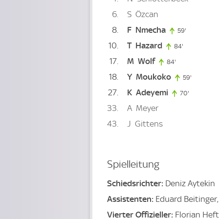
6
S
Özcan
8
F
Nmecha
59'
59. minute
10
T
Hazard
84'
84. minute
17
M
Wolf
84'
84. minute
18
Y
Moukoko
59'
59. minut
27
K
Adeyemi
70'
70. minut
33
A
Meyer
43
J
Gittens
Spielleitung
Schiedsrichter:
Deniz Aytekin
Assistenten:
Eduard Beitinger
Vierter Offizieller:
Florian Heft