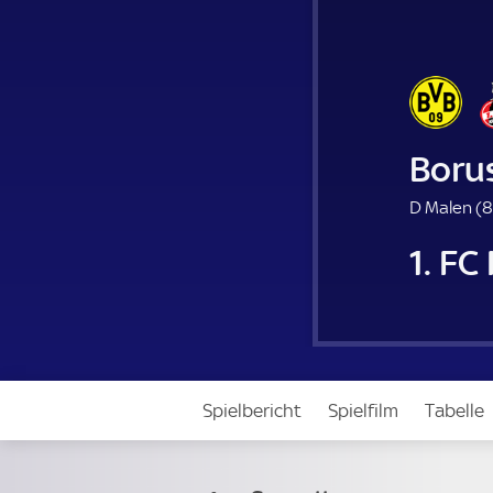
Boru
D Malen (
8
1. FC
Spielbericht
Spielfilm
Tabelle