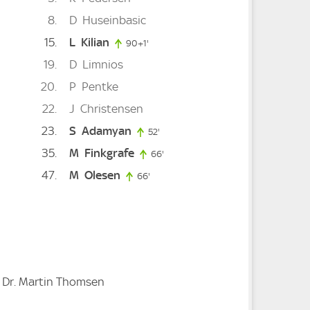
8
D
Huseinbasic
15
L
Kilian
90+1'
91. minute
19
D
Limnios
20
P
Pentke
22
J
Christensen
e
23
S
Adamyan
e
52'
52. minute
35
M
Finkgrafe
66'
66. minute
47
M
Olesen
66'
66. minute
, Dr. Martin Thomsen