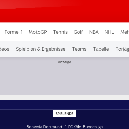
Formel 1
MotoGP
Tennis
Golf
NBA
NHL
Meh
deos
Spielplan & Ergebnisse
Teams
Tabelle
Torjä
S
SPIELENDE
P
I
E
Borussia Dortmund - 1. FC Köln. Bundesliga.