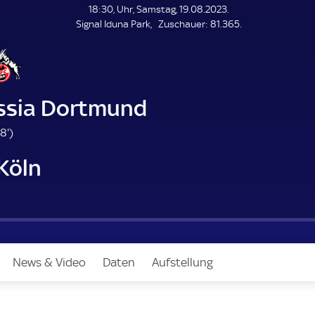
L
18:30, Uhr, Samstag, 19.08.2023.
E
Z
Signal Iduna Park
Zuschauer:
81.365.
N
D
u
E
s
c
h
a
ssia Dortmund
u
e
8
8'
)
r
8
 Köln
.
m
i
n
u
t
e
News & Video
Daten
Aufstellung