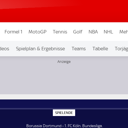
Formel 1
MotoGP
Tennis
Golf
NBA
NHL
Meh
deos
Spielplan & Ergebnisse
Teams
Tabelle
Torjä
S
SPIELENDE
P
I
E
Borussia Dortmund - 1. FC Köln. Bundesliga.