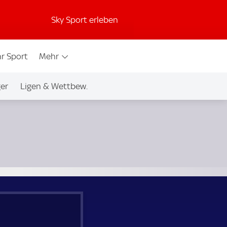
Sky Sport erleben
r Sport
Mehr
ger
Ligen & Wettbew.