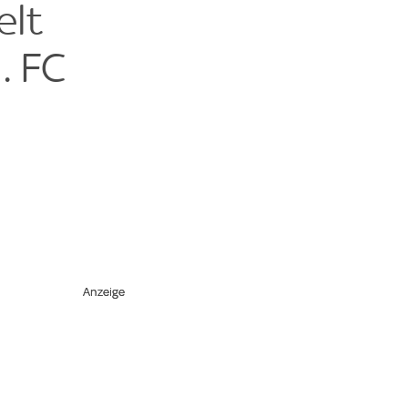
elt
. FC