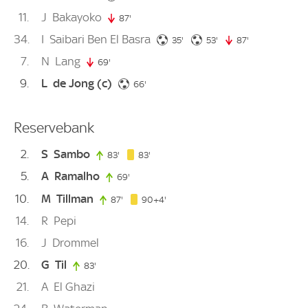
11
J
Bakayoko
87'
87. minute
34
I
Saibari Ben El Basra
35. minute
53. minute
35'
53'
87'
87. minute
7
N
Lang
69'
69. minute
9
L
de Jong
(c)
66. minute
66'
Reservebank
2
S
Sambo
83. minute
83'
83. minute
83'
5
A
Ramalho
69'
69. minute
10
M
Tillman
94. minute
87'
87. minute
90+4'
14
R
Pepi
16
J
Drommel
20
G
Til
83'
83. minute
21
A
El Ghazi