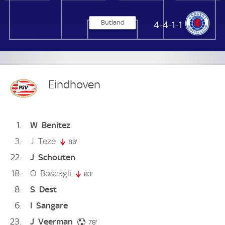
Butland
Glasgow Rangers
4-4-1-1
Eindhoven
1
W
Benítez
3
J
Teze
83'
83. minute
22
J
Schouten
18
O
Boscagli
83'
83. minute
8
S
Dest
6
I
Sangare
23
J
Veerman
78. minute
78'