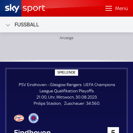
Menü
FUSSBALL
PSV Eindhoven - Glasgow Rangers; UEFA Champions League 
S
SPIELENDE
P
I
PSV Eindhoven - Glasgow Rangers. UEFA Champions
E
L
League Qualifikation Playoffs.
E
21:00, Uhr, Mittwoch, 30.08.2023.
N
D
Z
Philips Stadion
Zuschauer:
34.560.
E
u
s
c
h
PSV Eindhoven
5