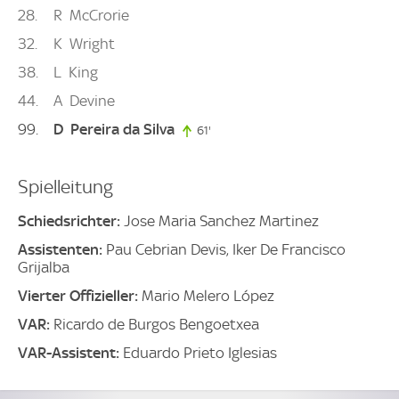
28
R
McCrorie
32
K
Wright
38
L
King
44
A
Devine
99
D
Pereira da Silva
61'
61. minute
Spielleitung
Schiedsrichter:
Jose Maria Sanchez Martinez
Assistenten:
Pau Cebrian Devis, Iker De Francisco
Grijalba
Vierter Offizieller:
Mario Melero López
VAR:
Ricardo de Burgos Bengoetxea
VAR-Assistent:
Eduardo Prieto Iglesias