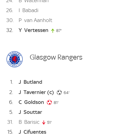
24
B
Waterman
26
I
Babadi
30
P
van Aanholt
32
Y
Vertessen
87'
87. minute
Glasgow Rangers
1
J
Butland
2
J
Tavernier
(c)
64. minute
64'
6
C
Goldson
81. minute
81'
5
J
Souttar
31
B
Barisic
51'
51. minute
15
J
Cifuentes