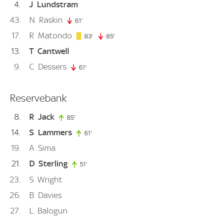
4
J
Lundstram
43
N
Raskin
61'
61. minute
17
R
Matondo
83. minute
83'
85'
85. minute
13
T
Cantwell
9
C
Dessers
61'
61. minute
Reservebank
8
R
Jack
85'
85. minute
14
S
Lammers
61'
61. minute
19
A
Sima
21
D
Sterling
51'
51. minute
23
S
Wright
26
B
Davies
27
L
Balogun