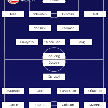
Teze
Schouten
Boscagli
Dest
Sangare
Veerman
Bakayoko
Saibari Ben El Basra
Lang
de Jong
Dessers
Cantwell
Matondo
Raskin
Lundstram
Cifuentes
Barisic
Souttar
Goldson
Tavernier