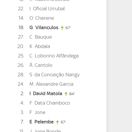
22
I
Oficial Urrubal
14
O
Cherene
18
G
Vilanculos
67'
67. minute
27
C
Bauque
20
K
Abdala
25
C
Loborino Alfândega
26
Â
Cantolo
28
S
da Conceição Nangy
24
M
Alexandre Garcia
2
I
David Matola
84'
84. minute
4
F
Data Chamboco
3
F
Jone
7
E
Pelembe
67'
67. minute
11
J
Jone Bonde