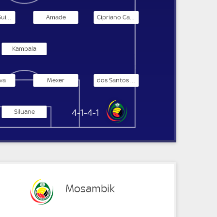
Martins Guimarães
Amade
Cipriano Catamo
Kambala
va
Mexer
dos Santos Cabral
Mosambik
4-1-4-1
Siluane
Mosambik