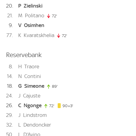
20
P
Zielinski
21
M
Politano
72'
72. minute
9
V
Osimhen
77
K
Kvaratskhelia
72'
72. minute
Reservebank
8
H
Traore
14
N
Contini
18
G
Simeone
89'
89. minute
24
J
Cajuste
26
C
Ngonge
93. minute
72'
72. minute
90+3'
29
J
Lindstrom
32
L
Dendoncker
50
L
D'Avino