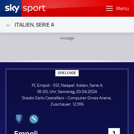
Menü
ITALIEN, SERIE A
FC Empoli - SSC Neapel; Italien, Serie A
S
SPIELENDE
P
I
FC Empoli - SSC Neapel. Italien, Serie A.
E
L
18:00, Uhr, Samstag, 20.04.2024.
E
Stadio Carlo Castellani – Computer Gross Arena
N
D
Z
Zuschauer:
12.916.
E
u
s
c
h
FC Empoli
1