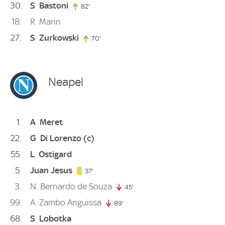
30
S
Bastoni
82'
82. minute
18
R
Marin
27
S
Zurkowski
70'
70. minute
Neapel
1
A
Meret
22
G
Di Lorenzo
(c)
55
L
Ostigard
5
Juan Jesus
37. minute
37'
3
N
Bernardo de Souza
45'
45. minute
99
A
Zambo Anguissa
89'
89. minute
68
S
Lobotka