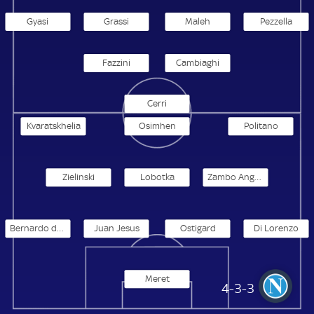
Gyasi
Grassi
Maleh
Pezzella
Fazzini
Cambiaghi
Cerri
Kvaratskhelia
Osimhen
Politano
Zielinski
Lobotka
Zambo Anguissa
Bernardo de Souza
Juan Jesus
Ostigard
Di Lorenzo
Meret
SSC Neapel
4-3-3