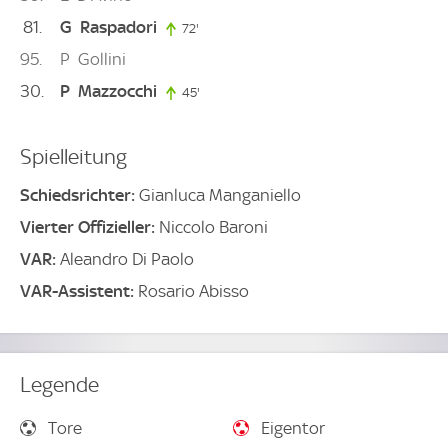
81
G
Raspadori
72'
72. minute
95
P
Gollini
30
P
Mazzocchi
45'
45. minute
Spielleitung
Schiedsrichter:
Gianluca Manganiello
Vierter Offizieller:
Niccolo Baroni
VAR:
Aleandro Di Paolo
VAR-Assistent:
Rosario Abisso
Legende
Tore
Eigentor