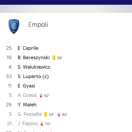
Empoli
25
E
Caprile
19
B
Bereszynski
58. minute
58'
4
S
Walukiewicz
33
S
Luperto
(c)
11
E
Gyasi
5
A
Grassi
82'
82. minute
29
Y
Maleh
3
G
Pezzella
54. minute
54'
82'
82. minute
21
J
Fazzini
70'
70. minute