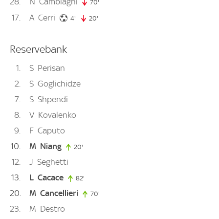
28
N
Cambiaghi
70'
70. minute
17
A
Cerri
4. minute
4'
20'
20. minute
Reservebank
1
S
Perisan
2
S
Goglichidze
7
S
Shpendi
8
V
Kovalenko
9
F
Caputo
10
M
Niang
20'
20. minute
12
J
Seghetti
13
L
Cacace
82'
82. minute
20
M
Cancellieri
70'
70. minute
23
M
Destro