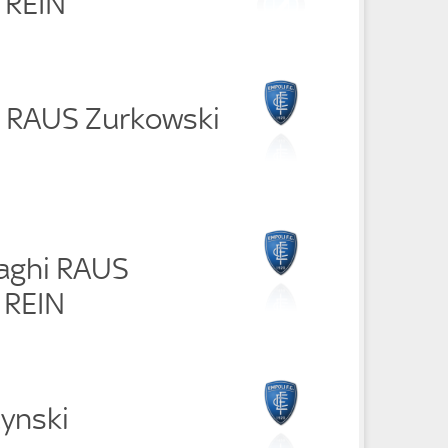
 REIN
ni RAUS Zurkowski
aghi RAUS
i REIN
zynski