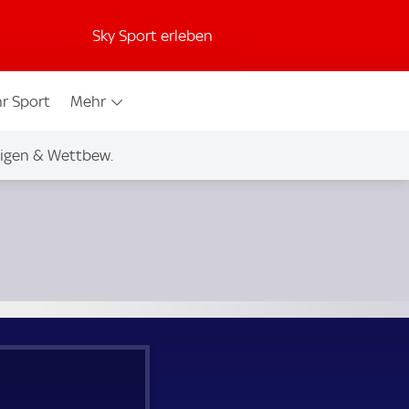
Sky Sport erleben
r Sport
Mehr
igen & Wettbew.