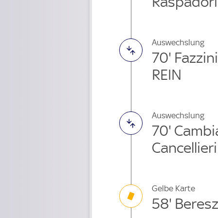
Raspadori
Auswechslung
70' Fazzi
REIN
Auswechslung
70' Cambi
Cancellier
Gelbe Karte
58' Beres