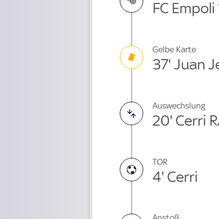
FC Empoli 
Gelbe Karte
37' Juan 
Auswechslung
20' Cerri 
TOR
4' Cerri
Anstoß