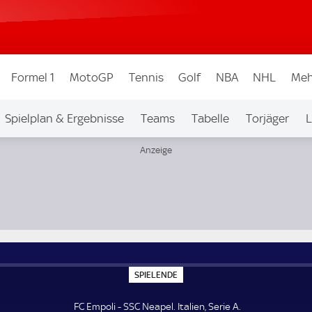
Formel 1
MotoGP
Tennis
Golf
NBA
NHL
Meh
Spielplan & Ergebnisse
Teams
Tabelle
Torjäger
L
S
SPIELENDE
P
I
E
FC Empoli - SSC Neapel. Italien, Serie A.