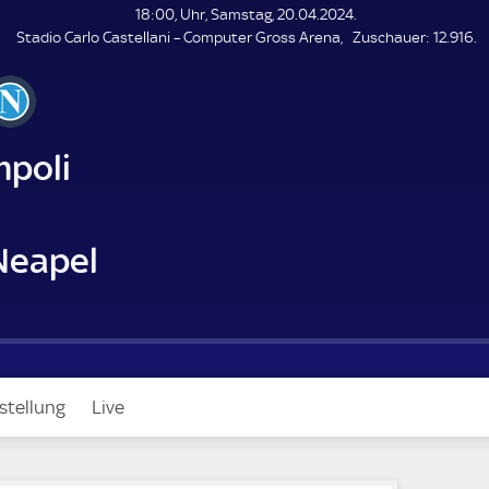
L
18:00, Uhr, Samstag, 20.04.2024.
E
Z
Stadio Carlo Castellani – Computer Gross Arena
Zuschauer:
12.916.
N
D
u
E
s
c
h
a
mpoli
u
e
r
Neapel
m
stellung
Live