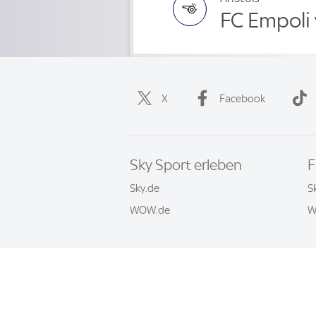
FC Empoli
X
Facebook
Sky Sport erleben
F
Sky.de
S
WOW.de
W
Häufige Fragen
Impressum
AGB