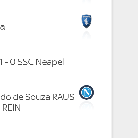
la
1 - 0 SSC Neapel
rdo de Souza RAUS
 REIN