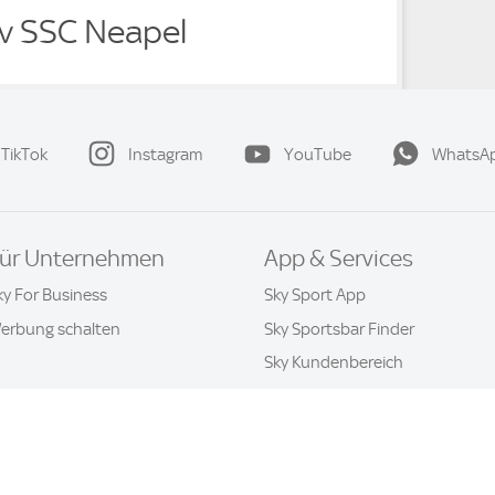
 v SSC Neapel
TikTok
Instagram
YouTube
WhatsA
ür Unternehmen
App & Services
ky For Business
Sky Sport App
erbung schalten
Sky Sportsbar Finder
Sky Kundenbereich
Datenschutz & Cookies
Kontakt
Privatsphäre-Einstellung