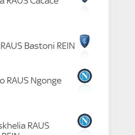
lla RAUS Cacace
i RAUS Bastoni REIN
ano RAUS Ngonge
tskhelia RAUS