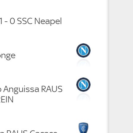
1 - 0 SSC Neapel
onge
 Anguissa RAUS
REIN