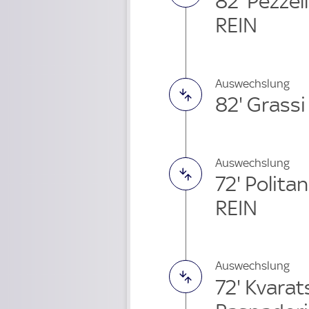
82' Pezze
REIN
Auswechslung
82' Grass
Auswechslung
72' Polit
REIN
Auswechslung
72' Kvara