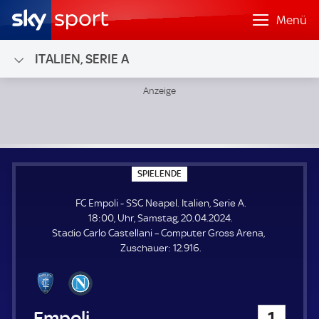
Menü
ITALIEN, SERIE A
FC Empoli - SSC Neapel; Italien, Serie A
S
SPIELENDE
P
I
FC Empoli - SSC Neapel. Italien, Serie A.
E
L
18:00, Uhr, Samstag, 20.04.2024.
E
Stadio Carlo Castellani – Computer Gross Arena
N
D
Z
Zuschauer:
12.916.
E
u
s
c
h
FC Empoli
1