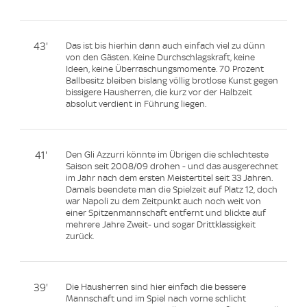
43'
Das ist bis hierhin dann auch einfach viel zu dünn
von den Gästen. Keine Durchschlagskraft, keine
Ideen, keine Überraschungsmomente. 70 Prozent
Ballbesitz bleiben bislang völlig brotlose Kunst gegen
bissigere Hausherren, die kurz vor der Halbzeit
absolut verdient in Führung liegen.
41'
Den Gli Azzurri könnte im Übrigen die schlechteste
Saison seit 2008/09 drohen - und das ausgerechnet
im Jahr nach dem ersten Meistertitel seit 33 Jahren.
Damals beendete man die Spielzeit auf Platz 12, doch
war Napoli zu dem Zeitpunkt auch noch weit von
einer Spitzenmannschaft entfernt und blickte auf
mehrere Jahre Zweit- und sogar Drittklassigkeit
zurück.
39'
Die Hausherren sind hier einfach die bessere
Mannschaft und im Spiel nach vorne schlicht