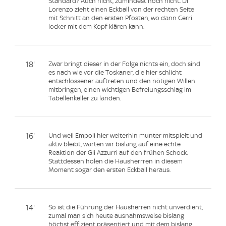
Standard? Auch nicht, zumindest noch nicht. Di
Lorenzo zieht einen Eckball von der rechten Seite
mit Schnitt an den ersten Pfosten, wo dann Cerri
locker mit dem Kopf klären kann.
18'
Zwar bringt dieser in der Folge nichts ein, doch sind
es nach wie vor die Toskaner, die hier schlicht
entschlossener auftreten und den nötigen Willen
mitbringen, einen wichtigen Befreiungsschlag im
Tabellenkeller zu landen.
16'
Und weil Empoli hier weiterhin munter mitspielt und
aktiv bleibt, warten wir bislang auf eine echte
Reaktion der Gli Azzurri auf den frühen Schock.
Stattdessen holen die Hausherrren in diesem
Moment sogar den ersten Eckball heraus.
14'
So ist die Führung der Hausherren nicht unverdient,
zumal man sich heute ausnahmsweise bislang
höchst effizient präsentiert und mit dem bislang