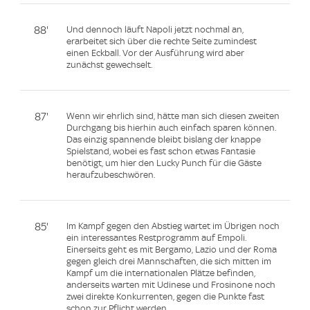
88'
Und dennoch läuft Napoli jetzt nochmal an,
erarbeitet sich über die rechte Seite zumindest
einen Eckball. Vor der Ausführung wird aber
zunächst gewechselt.
87'
Wenn wir ehrlich sind, hätte man sich diesen zweiten
Durchgang bis hierhin auch einfach sparen können.
Das einzig spannende bleibt bislang der knappe
Spielstand, wobei es fast schon etwas Fantasie
benötigt, um hier den Lucky Punch für die Gäste
heraufzubeschwören.
85'
Im Kampf gegen den Abstieg wartet im Übrigen noch
ein interessantes Restprogramm auf Empoli.
Einerseits geht es mit Bergamo, Lazio und der Roma
gegen gleich drei Mannschaften, die sich mitten im
Kampf um die internationalen Plätze befinden,
anderseits warten mit Udinese und Frosinone noch
zwei direkte Konkurrenten, gegen die Punkte fast
schon zur Pflicht werden.