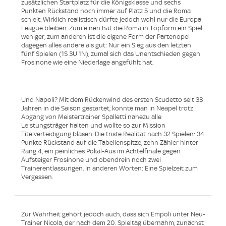
zusätzlichen Startplatz für die Königsklasse und sechs
Punkten Rückstand noch immer auf Platz 5 und die Roma
schielt. Wirklich realistisch dürfte jedoch wohl nur die Europa
League bleiben. Zum einen hat die Roma in Topform ein Spiel
weniger, zum anderen ist die eigene Form der Partenopei
dagegen alles andere als gut: Nur ein Sieg aus den letzten
fünf Spielen (1S 3U 1N), zumal sich das Unentschieden gegen
Frosinone wie eine Niederlage angefühlt hat.
Und Napoli? Mit dem Rückenwind des ersten Scudetto seit 33
Jahren in die Saison gestartet, konnte man in Neapel trotz
Abgang von Meistertrainer Spalletti nahezu alle
Leistungsträger halten und wollte so zur Mission
Titelverteidigung blasen. Die triste Realität nach 32 Spielen: 34
Punkte Rückstand auf die Tabellenspitze, zehn Zähler hinter
Rang 4, ein peinliches Pokal-Aus im Achtelfinale gegen
Aufsteiger Frosinone und obendrein noch zwei
Trainerentlassungen. In anderen Worten: Eine Spielzeit zum
Vergessen.
Zur Wahrheit gehört jedoch auch, dass sich Empoli unter Neu-
Trainer Nicola, der nach dem 20. Spieltag übernahm, zunächst