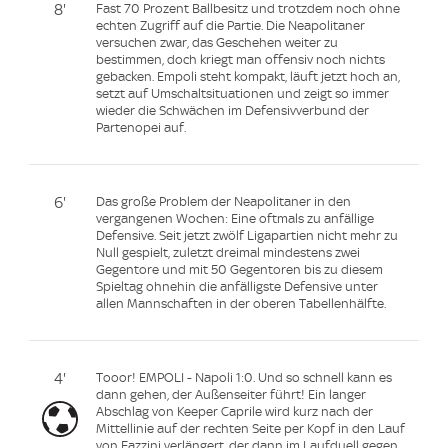
8'
Fast 70 Prozent Ballbesitz und trotzdem noch ohne
echten Zugriff auf die Partie. Die Neapolitaner
versuchen zwar, das Geschehen weiter zu
bestimmen, doch kriegt man offensiv noch nichts
gebacken. Empoli steht kompakt, läuft jetzt hoch an,
setzt auf Umschaltsituationen und zeigt so immer
wieder die Schwächen im Defensivverbund der
Partenopei auf.
6'
Das große Problem der Neapolitaner in den
vergangenen Wochen: Eine oftmals zu anfällige
Defensive. Seit jetzt zwölf Ligapartien nicht mehr zu
Null gespielt, zuletzt dreimal mindestens zwei
Gegentore und mit 50 Gegentoren bis zu diesem
Spieltag ohnehin die anfälligste Defensive unter
allen Mannschaften in der oberen Tabellenhälfte.
4'
Tooor! EMPOLI - Napoli 1:0. Und so schnell kann es
dann gehen, der Außenseiter führt! Ein langer
Abschlag von Keeper Caprile wird kurz nach der
Mittellinie auf der rechten Seite per Kopf in den Lauf
von Fazzini verlängert, der dann im Laufduell gegen