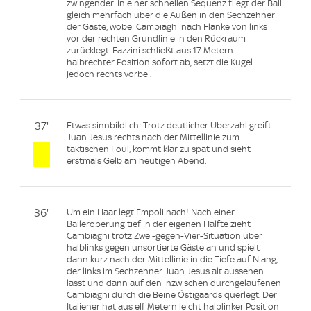
zwingender. In einer schnellen Sequenz fliegt der Ball
gleich mehrfach über die Außen in den Sechzehner
der Gäste, wobei Cambiaghi nach Flanke von links
vor der rechten Grundlinie in den Rückraum
zurücklegt. Fazzini schließt aus 17 Metern
halbrechter Position sofort ab, setzt die Kugel
jedoch rechts vorbei.
37'
Etwas sinnbildlich: Trotz deutlicher Überzahl greift
Juan Jesus rechts nach der Mittellinie zum
taktischen Foul, kommt klar zu spät und sieht
erstmals Gelb am heutigen Abend.
36'
Um ein Haar legt Empoli nach! Nach einer
Balleroberung tief in der eigenen Hälfte zieht
Cambiaghi trotz Zwei-gegen-Vier-Situation über
halblinks gegen unsortierte Gäste an und spielt
dann kurz nach der Mittellinie in die Tiefe auf Niang,
der links im Sechzehner Juan Jesus alt aussehen
lässt und dann auf den inzwischen durchgelaufenen
Cambiaghi durch die Beine Östigaards querlegt. Der
Italiener hat aus elf Metern leicht halblinker Position