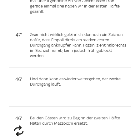
mal über irgendeine Art von Abschlüssen froh -
gerade einmal drei haben wir in der ersten Hälfte
gezählt.
47'
Zwar nicht wirklich gefährlich, dennoch ein Zeichen
dafür, dass Empoli direkt am starken ersten
Durchgang anknüpfen kann. Fazzini zieht halbrechts
im Sechzehner ab, kann jedoch früh geblockt
werden.
46'
Und dann kann es wieder weitergehen, der zweite
Durchgang läuft.
46'
Bei den Gästen wird zu Beginn der zweiten Hälfte
Natan durch Mazzocchi ersetzt.