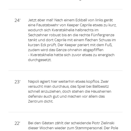
24'
Jetzt aber mal! Nach einem Eckball von links gerät
eine Faustabwehr von Keeper Caprile etwas zu kurz,
wodurch sich Kvaratskhelia halbrechts im
Sechzehner robust bis an die rechte Fünfergrenze
tankt und dort Caprile mit einem flachen Schuss im
kurzen Eck prüft. Der Keeper pariert mit dem Fuß,
zudem wird das Ganze ohnehin abgepfiffen
- Kvaratskhelia hatte sich zuvor etwas zu energisch
durchgesetzt.
23'
Napoli agiert hier weiterhin etwas kopflos. Zwar
versucht man durchaus, das Spiel bei Ballbesitz
schnell anzuziehen, doch stehen die Hausherren
defensiv auch gut und machen vor allem das
Zentrum dicht.
22'
Bei den Gästen zählt der scheidende Piotr Zielinski
dieser Wochen wieder zum Stammpersonal. Der Pole