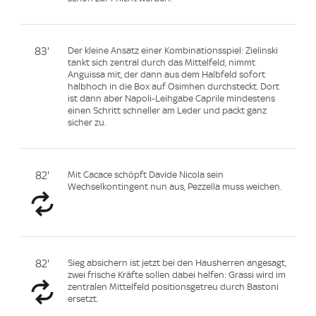
83'
Der kleine Ansatz einer Kombinationsspiel: Zielinski
tankt sich zentral durch das Mittelfeld, nimmt
Anguissa mit, der dann aus dem Halbfeld sofort
halbhoch in die Box auf Osimhen durchsteckt. Dort
ist dann aber Napoli-Leihgabe Caprile mindestens
einen Schritt schneller am Leder und packt ganz
sicher zu.
82'
Mit Cacace schöpft Davide Nicola sein
Wechselkontingent nun aus, Pezzella muss weichen.
82'
Sieg absichern ist jetzt bei den Hausherren angesagt,
zwei frische Kräfte sollen dabei helfen: Grassi wird im
zentralen Mittelfeld positionsgetreu durch Bastoni
ersetzt.