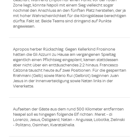
Zone liegt, könnte Napoli mit einem Sieg vielleicht sogar
nochmal den Anschluss an den fünften Platz herstellen, der ja
mit hoher Wahrscheinlichkeit für die Königsklasse berechtigen
dürfte. Fakt ist: Beide Teams sind dringend auf Punkte
angewiesen.
Apropos herber Rückschlag: Gegen Kellerkind Frosinone
hatten die Gli Azzurri zu Hause am vergangenen Spieltag
eigentlich einen Pflichtsieg eingeplant, kamen stattdessen
aber nicht über ein enttäuschendes 2:2 hinaus. Francesco
Calzona tauscht heute auf zwei Positionen: Für die gesperrten
Rrahmani (Gelb) sowie Mario Rui (Gelbrot) beginnen Juan
Jesus in der Innenverteidigung sowie Natan links in der
Viererkette.
Aufseiten der Gäste aus dem rund 500 Kilometer entfernten
Neapel soll es hingegen folgende Elf richten: Meret - di
Lorenzo, Jesus, Östigaard, Natan - Anguissa, Lobotka, Zielinski
- Politano, Osimhen, Kvaratskhelia.