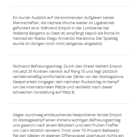
Ein kurzer Ausblick auf die kommenden Aufgaben beider
Mannschaften, die nächste Woche wieder im Ligabetrieb
gefordert sind: Während Empoli in der Lombardei bei
Atalanta Bergamo zu Gast ist, empfängt Napoli die Roma im
heimischen Stadio Diego Armando Maradona. Der Spieltag
wurde im Übrigen noch nicht zeitgenau angesetzt.
Stichwort Befreiungsschlag: Durch den Dreier klettert Empoli
mit jetzt 31 Punkten nämlich auf Rang 15 und liegt plötzlich
verhältnismäßig komfortable vier Zähler vor der Abstiegszone.
Neapel erlebt hingegen den nächsten Rückschlag im Kampf
um die internationalen Plätze und verbleibt nach dieser
schwachen Vorstellung auf Platz 8.
Gegen durchweg enttäuschende Neapolitaner landet Empoli
im Abstiegskampf einen immens wichtigen Befreiungsschlag
und gewinnt nach einem Blitzstart und dem frühen Treffer
von Cerri letztlich verdient. Trotz über 70 Prozent Ballbesitz
fiel den Gästen im eigenen Offensivspiel überhaupt nichts ein,