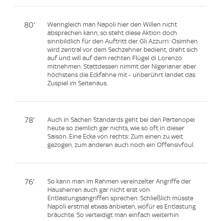
80'
Wenngleich man Napoli hier den Willen nicht
absprechen kann, so steht diese Aktion doch
sinnbildlich für den Auftritt der Gli Azzurri: Osimhen
wird zentral vor dem Sechzehner bedient, dreht sich
auf und will auf dem rechten Flügel di Lorenzo
mitnehmen. Stattdessen nimmt der Nigerianer aber
höchstens die Eckfahne mit - unberührt landet das
Zuspiel im Seitenaus.
78'
Auch in Sachen Standards geht bei den Partenopei
heute so ziemlich gar nichts, wie so oft in dieser
Saison. Eine Ecke von rechts: Zum einen zu weit
gezogen, zum anderen auch noch ein Offensivfoul.
76'
So kann man im Rahmen vereinzelter Angriffe der
Hausherren auch gar nicht erst von
Entlastungsangriffen sprechen. Schließlich müsste
Napoli erstmal etwas anbieten, wofür es Entlastung
bräuchte. So verteidigt man einfach weiterhin