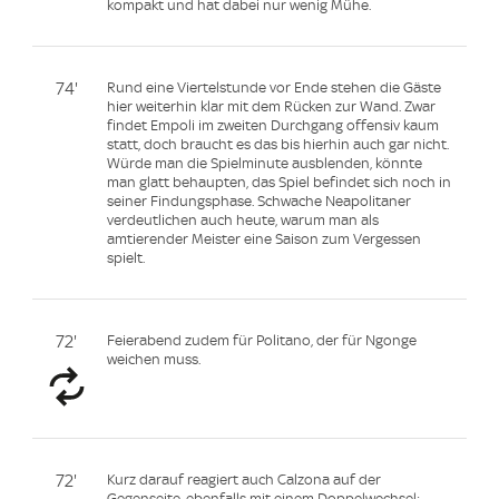
kompakt und hat dabei nur wenig Mühe.
74'
Rund eine Viertelstunde vor Ende stehen die Gäste
hier weiterhin klar mit dem Rücken zur Wand. Zwar
findet Empoli im zweiten Durchgang offensiv kaum
statt, doch braucht es das bis hierhin auch gar nicht.
Würde man die Spielminute ausblenden, könnte
man glatt behaupten, das Spiel befindet sich noch in
seiner Findungsphase. Schwache Neapolitaner
verdeutlichen auch heute, warum man als
amtierender Meister eine Saison zum Vergessen
spielt.
72'
Feierabend zudem für Politano, der für Ngonge
weichen muss.
72'
Kurz darauf reagiert auch Calzona auf der
Gegenseite, ebenfalls mit einem Doppelwechsel: