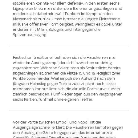
stabilisieren konnte, vor allem defensiv. In den ersten sechs
Ligaspielen blieb man unter dem Italiener ungeschlagen und
meldete sich dabei mit zwölf Punkten im Kampf um den
Klassenerhalt zurück. Umso bitterer die jüngste Pleitenserie
inklusive offensiver Harmlosigkeit, wenngleich es dabei unter
anderem mit Milan, Bologna und Inter gegen drei
Spitzenteams ging.
Fast schon traditionell befinden sich die Hausherren mal
wieder im Abstiegskampf, der sich inzwischen so richtig
zugespitzt hat. Während Salernitana als Schlusslicht bereits
abgeschlagen ist, trennen die Plätze 15 und 19 lediglich zwei
Punkte voneinander. Weil Empoli den Aufwind nach dem
jüngsten Heimsieg gegen Torino zuletzt nicht nach Lecce
mitnehmen konnte, liest sich die aktuelle Formkurve zudem
ziemlich bescheiden: Fünf Niederlagen aus den vergangenen
sechs Partien, fünfmal ohne eigenen Treffer.
Vor der Partie zwischen Empoli und Napoli ist die
Ausgangslage schnell erklärt: Die Hausherren kämpfen gegen
den Abstieg, die Gäste hingegen um das internationale
Geschäft. Während Empoli nur einen Punkt vor der roten