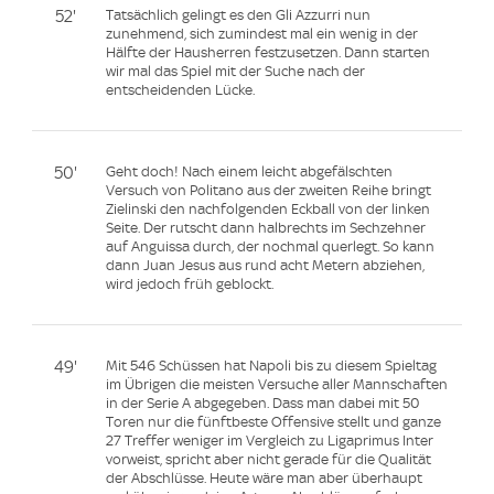
52'
Tatsächlich gelingt es den Gli Azzurri nun
zunehmend, sich zumindest mal ein wenig in der
Hälfte der Hausherren festzusetzen. Dann starten
wir mal das Spiel mit der Suche nach der
entscheidenden Lücke.
50'
Geht doch! Nach einem leicht abgefälschten
Versuch von Politano aus der zweiten Reihe bringt
Zielinski den nachfolgenden Eckball von der linken
Seite. Der rutscht dann halbrechts im Sechzehner
auf Anguissa durch, der nochmal querlegt. So kann
dann Juan Jesus aus rund acht Metern abziehen,
wird jedoch früh geblockt.
49'
Mit 546 Schüssen hat Napoli bis zu diesem Spieltag
im Übrigen die meisten Versuche aller Mannschaften
in der Serie A abgegeben. Dass man dabei mit 50
Toren nur die fünftbeste Offensive stellt und ganze
27 Treffer weniger im Vergleich zu Ligaprimus Inter
vorweist, spricht aber nicht gerade für die Qualität
der Abschlüsse. Heute wäre man aber überhaupt