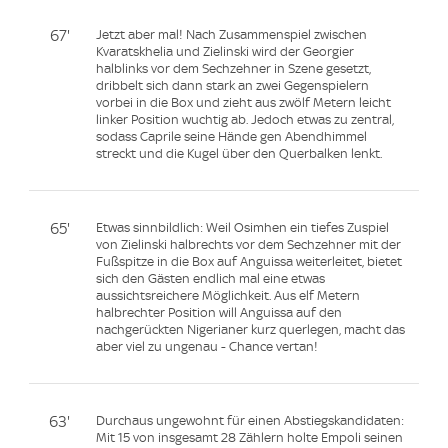
67'
Jetzt aber mal! Nach Zusammenspiel zwischen
Kvaratskhelia und Zielinski wird der Georgier
halblinks vor dem Sechzehner in Szene gesetzt,
dribbelt sich dann stark an zwei Gegenspielern
vorbei in die Box und zieht aus zwölf Metern leicht
linker Position wuchtig ab. Jedoch etwas zu zentral,
sodass Caprile seine Hände gen Abendhimmel
streckt und die Kugel über den Querbalken lenkt.
65'
Etwas sinnbildlich: Weil Osimhen ein tiefes Zuspiel
von Zielinski halbrechts vor dem Sechzehner mit der
Fußspitze in die Box auf Anguissa weiterleitet, bietet
sich den Gästen endlich mal eine etwas
aussichtsreichere Möglichkeit. Aus elf Metern
halbrechter Position will Anguissa auf den
nachgerückten Nigerianer kurz querlegen, macht das
aber viel zu ungenau - Chance vertan!
63'
Durchaus ungewohnt für einen Abstiegskandidaten:
Mit 15 von insgesamt 28 Zählern holte Empoli seinen