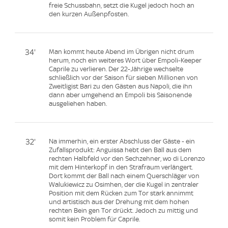
freie Schussbahn, setzt die Kugel jedoch hoch an
den kurzen Außenpfosten.
34'
Man kommt heute Abend im Übrigen nicht drum
herum, noch ein weiteres Wort über Empoli-Keeper
Caprile zu verlieren. Der 22-Jährige wechselte
schließlich vor der Saison für sieben Millionen von
Zweitligist Bari zu den Gästen aus Napoli, die ihn
dann aber umgehend an Empoli bis Saisonende
ausgeliehen haben.
32'
Na immerhin, ein erster Abschluss der Gäste - ein
Zufallsprodukt: Anguissa hebt den Ball aus dem
rechten Halbfeld vor den Sechzehner, wo di Lorenzo
mit dem Hinterkopf in den Strafraum verlängert.
Dort kommt der Ball nach einem Querschläger von
Walukiewicz zu Osimhen, der die Kugel in zentraler
Position mit dem Rücken zum Tor stark annimmt
und artistisch aus der Drehung mit dem hohen
rechten Bein gen Tor drückt. Jedoch zu mittig und
somit kein Problem für Caprile.