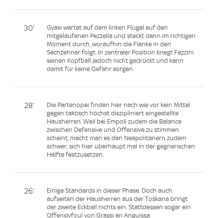
30'
Gyasi wartet auf dem linken Flügel auf den
mitgelaufenen Pezzella und steckt dann im richtigen
Moment durch, woraufhin die Flanke in den
Sechzehner folgt. In zentraler Position kriegt Fazzini
seinen Kopfball jedoch nicht gedrückt und kann
damit für keine Gefahr sorgen.
28'
Die Partenopei finden hier nach wie vor kein Mittel
gegen taktisch höchst diszipliniert eingestellte
Hausherren. Weil bei Empoli zudem die Balance
zwischen Defensive und Offensive zu stimmen
scheint, macht man es den Neapolitanern zudem
schwer, sich hier überhaupt mal in der gegnerischen
Hälfte festzusetzen.
26'
Einige Standards in dieser Phase. Doch auch
aufseiten der Hausherren aus der Toskana bringt
der zweite Eckball nichts ein. Stattdessen sogar ein
Offensivfoul von Grassi an Anguissa.