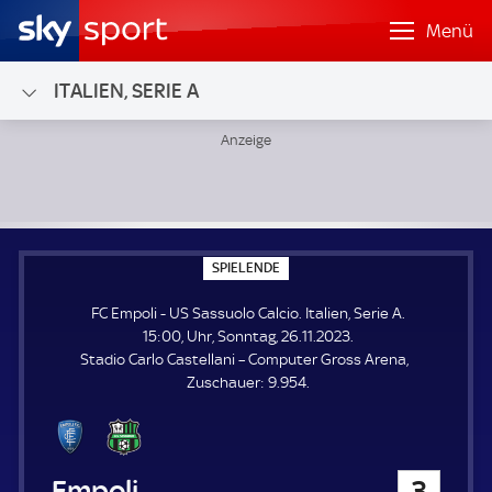
Menü
ITALIEN, SERIE A
FC Empoli - US Sassuolo Calcio; Italien, Serie A
S
SPIELENDE
P
I
FC Empoli - US Sassuolo Calcio. Italien, Serie A.
E
L
15:00, Uhr, Sonntag, 26.11.2023.
E
Stadio Carlo Castellani – Computer Gross Arena
N
D
Z
Zuschauer:
9.954.
E
u
s
c
h
FC Empoli
3