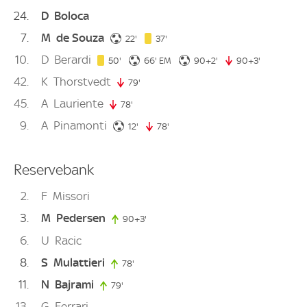
24
D
Boloca
7
M
de Souza
22. minute
37. minute
22'
37'
10
D
Berardi
50. minute
66. minute
92. minute
50'
66'
EM
90+2'
90+3'
93. minute
42
K
Thorstvedt
79'
79. minute
45
A
Lauriente
78'
78. minute
9
A
Pinamonti
12. minute
12'
78'
78. minute
Reservebank
2
F
Missori
3
M
Pedersen
90+3'
93. minute
6
U
Racic
8
S
Mulattieri
78'
78. minute
11
N
Bajrami
79'
79. minute
13
G
Ferrari