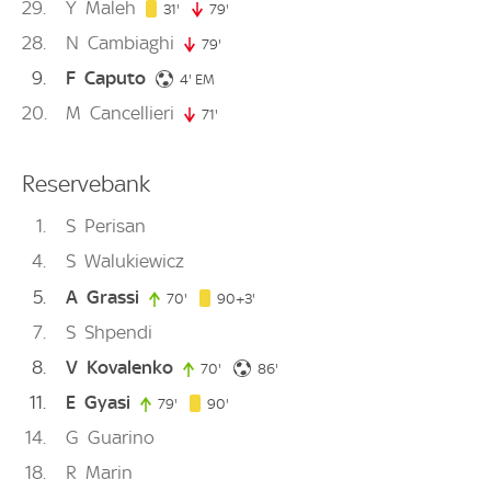
29
Y
Maleh
31. minute
31'
79'
79. minute
28
N
Cambiaghi
79'
79. minute
9
F
Caputo
4. minute
4'
EM
20
M
Cancellieri
71'
71. minute
Reservebank
1
S
Perisan
4
S
Walukiewicz
5
A
Grassi
93. minute
70'
70. minute
90+3'
7
S
Shpendi
8
V
Kovalenko
86. minute
70'
70. minute
86'
11
E
Gyasi
90. minute
79'
79. minute
90'
14
G
Guarino
18
R
Marin