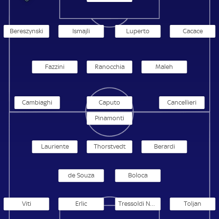
Bereszynski
Ismajli
Luperto
Cacace
Fazzini
Ranocchia
Maleh
Cambiaghi
Caputo
Cancellieri
Pinamonti
Lauriente
Thorstvedt
Berardi
de Souza
Boloca
Viti
Erlic
Tressoldi Netto
Toljan