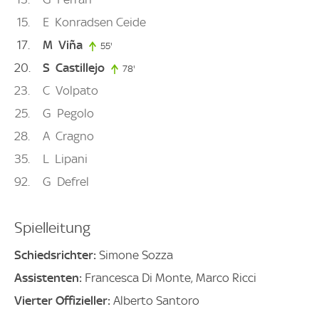
15
E
Konradsen Ceide
17
M
Viña
55'
55. minute
20
S
Castillejo
78'
78. minute
23
C
Volpato
25
G
Pegolo
28
A
Cragno
35
L
Lipani
92
G
Defrel
Spielleitung
Schiedsrichter:
Simone Sozza
Assistenten:
Francesca Di Monte, Marco Ricci
Vierter Offizieller:
Alberto Santoro