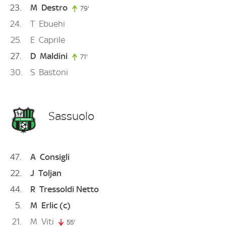
23
M
Destro
79'
79. minute
24
T
Ebuehi
25
E
Caprile
27
D
Maldini
71'
71. minute
30
S
Bastoni
Sassuolo
47
A
Consigli
22
J
Toljan
44
R
Tressoldi Netto
5
M
Erlic
(c)
21
M
Viti
55'
55. minute