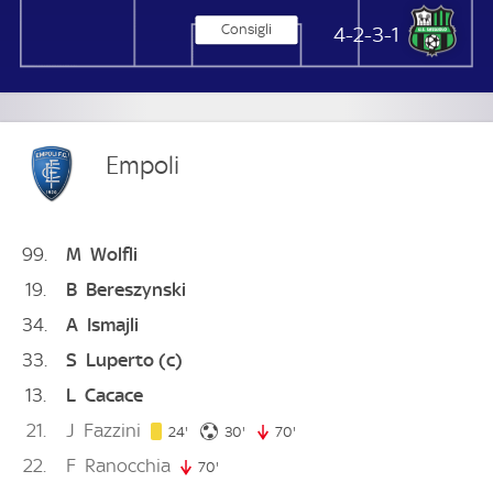
Consigli
US Sassuolo Calcio
4-2-3-1
Empoli
99
M
Wolfli
19
B
Bereszynski
34
A
Ismajli
33
S
Luperto
(c)
13
L
Cacace
21
J
Fazzini
24. minute
30. minute
24'
30'
70'
70. minute
22
F
Ranocchia
70'
70. minute