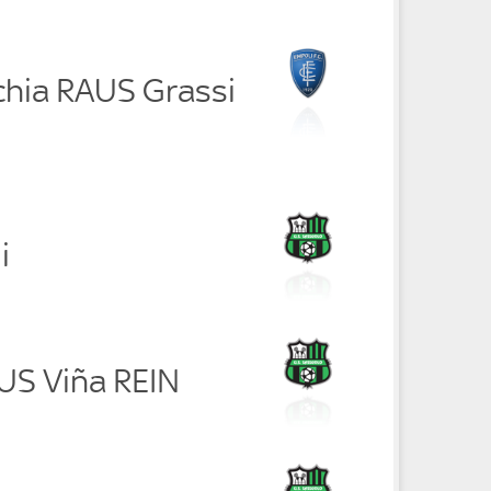
chia RAUS Grassi
i
AUS Viña REIN