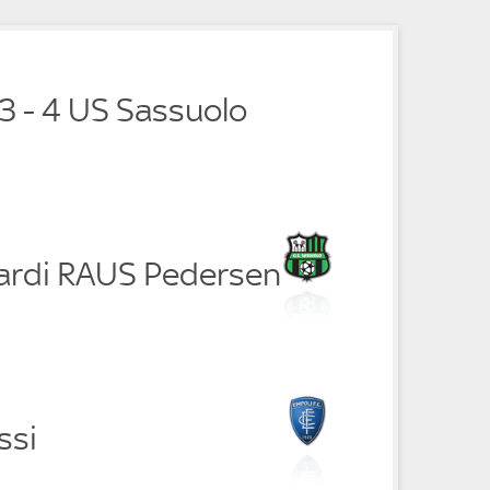
e
e
e
e
3 - 4 US Sassuolo
ardi RAUS Pedersen
ssi