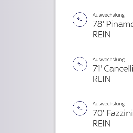
Auswechslung
78' Pinamo
REIN
Auswechslung
71' Cancel
REIN
Auswechslung
70' Fazzi
REIN