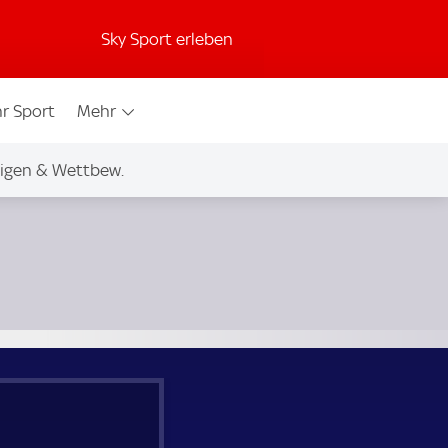
Sky Sport erleben
r Sport
Mehr
igen & Wettbew.