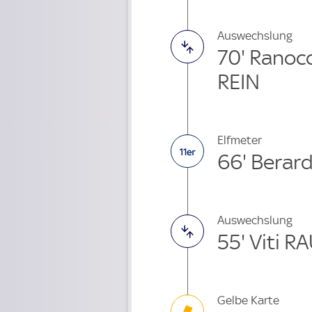
Auswechslung
70' Ranoc
REIN
Elfmeter
66' Berard
Auswechslung
55' Viti R
Gelbe Karte