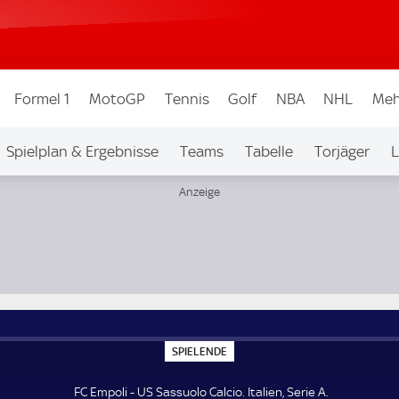
Formel 1
MotoGP
Tennis
Golf
NBA
NHL
Meh
Spielplan & Ergebnisse
Teams
Tabelle
Torjäger
L
S
SPIELENDE
P
I
E
FC Empoli - US Sassuolo Calcio. Italien, Serie A.