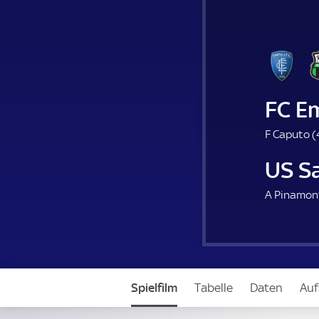
FC E
F Caputo (
US S
A Pinamont
Spielfilm
Tabelle
Daten
Auf