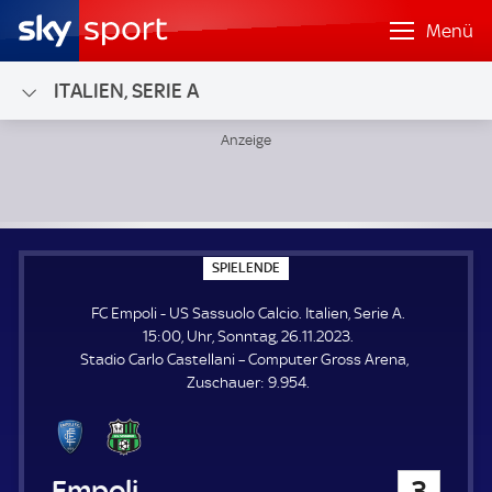
Menü
ITALIEN, SERIE A
FC Empoli - US Sassuolo Calcio; Italien, Serie A
S
SPIELENDE
P
I
FC Empoli - US Sassuolo Calcio. Italien, Serie A.
E
L
15:00, Uhr, Sonntag, 26.11.2023.
E
Stadio Carlo Castellani – Computer Gross Arena
N
D
Z
Zuschauer:
9.954.
E
u
s
c
h
FC Empoli
3