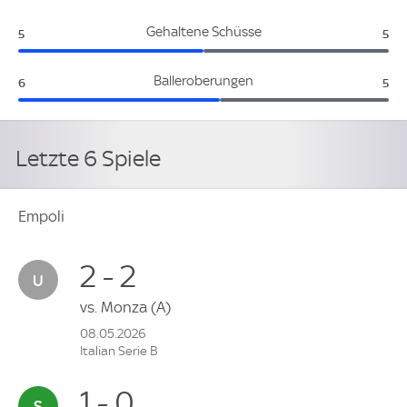
Empoli:
Sas
Gehaltene Schüsse
5
5
Empoli:
Sas
Balleroberungen
6
5
Letzte 6 Spiele
Empoli
2 - 2
vs.
Monza
(A)
08.05.2026
Italian Serie B
1 - 0