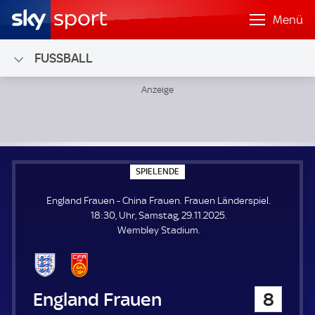
Menü
FUSSBALL
England Frauen - China Frauen; Frauen Länderspiel
S
SPIELENDE
P
I
England Frauen - China Frauen. Frauen Länderspiel.
E
L
18:30, Uhr, Samstag, 29.11.2025.
E
Wembley Stadium.
N
D
E
England Frauen
8