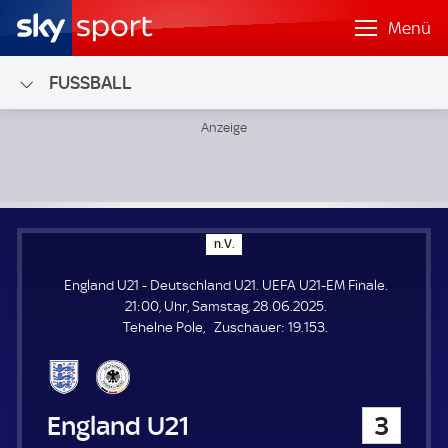
Menü
FUSSBALL
England U21 - Deutschland U21; UEFA U21-EM Finale
n
n.V.
.
V
England U21 - Deutschland U21. UEFA U21-EM Finale.
.
21:00, Uhr, Samstag, 28.06.2025.
Z
Tehelne Pole
Zuschauer:
19.153.
u
s
c
h
England U21
3
a