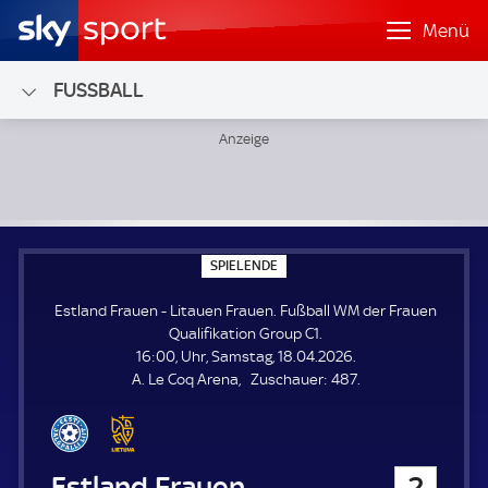
Menü
FUSSBALL
Estland Frauen - Litauen Frauen; Fußball WM der Frauen Q
S
SPIELENDE
P
I
Estland Frauen - Litauen Frauen. Fußball WM der Frauen
E
L
Qualifikation Group C1.
E
16:00, Uhr, Samstag, 18.04.2026.
N
D
Z
A. Le Coq Arena
Zuschauer:
487.
E
u
s
c
h
Estland Frauen
2