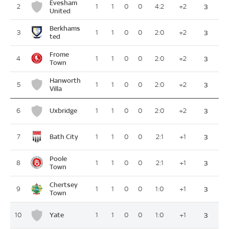
Evesham
2
1
1
0
0
4:2
+2
3
United
Berkhams
3
1
1
0
0
2:0
+2
3
ted
Frome
4
1
1
0
0
2:0
+2
3
Town
Hanworth
5
1
1
0
0
2:0
+2
3
Villa
Uxbridge
6
1
1
0
0
2:0
+2
3
Bath City
7
1
1
0
0
2:1
+1
3
Poole
8
1
1
0
0
2:1
+1
3
Town
Chertsey
9
1
1
0
0
1:0
+1
3
Town
Yate
10
1
1
0
0
1:0
+1
3