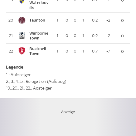
Waterloov
ille
Taunton
20
1
0
0
1
0:2
-2
0
Wimborne
21
1
0
0
1
0:2
-2
0
Town
Bracknell
22
1
0
0
1
0:7
-7
0
Town
Legende
1.: Aufsteiger
2., 3., 4., 5.: Relegation (Aufstieg)
19., 20., 21., 22.: Absteiger