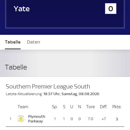
u
Yate
0
e
r
Tabelle
Daten
Tabelle
Southern Premier League South
18:37 Uhr, Samstag, 08.08.2026
Letzte Aktualisierung:
Team
Team
Sp.
Spiele
S
Siege
U
Unentschieden
N
Niederlagen
Tore
Tore
Diff.
Differenz
Pkte.
Pun
Platz
Plymouth
1
1
1
0
0
7:0
+7
3
Parkway