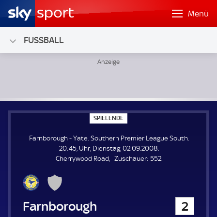
Menü
FUSSBALL
Farnborough - Yate; Southern Premier League South
S
SPIELENDE
P
I
Farnborough - Yate. Southern Premier League South.
E
L
20:45, Uhr, Dienstag, 02.09.2008.
E
Z
Cherrywood Road
Zuschauer:
552.
N
D
u
E
s
c
h
Farnborough
2
a