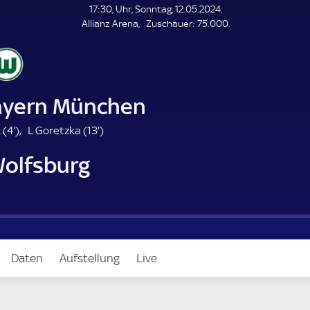
L
17:30, Uhr, Sonntag, 12.05.2024.
E
Z
Allianz Arena
Zuschauer:
75.000.
N
D
u
E
s
c
h
a
ayern München
u
e
4
1
 (
4'
)
L Goretzka (
13'
)
r
.
3
Wolfsburg
m
.
i
m
n
i
u
n
t
u
e
t
e
Daten
Aufstellung
Live