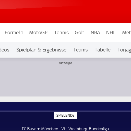
Formel 1
MotoGP
Tennis
Golf
NBA
NHL
Meh
deos
Spielplan & Ergebnisse
Teams
Tabelle
Torjä
S
SPIELENDE
P
I
E
FC Bayern München - VfL Wolfsburg. Bundesliga.