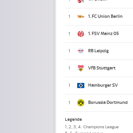
1. FC Union Berlin
1
1. FSV Mainz 05
1
RB Leipzig
1
VfB Stuttgart
1
Hamburger SV
1
Borussia Dortmund
1
Legende
1., 2., 3., 4.: Champions League