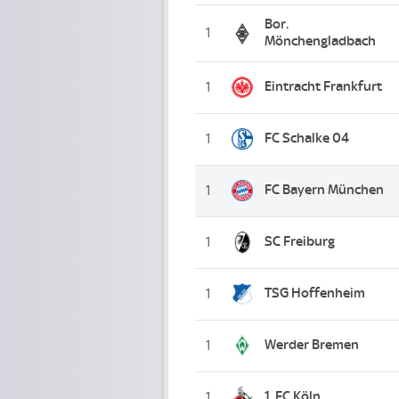
Bor.
1
Mönchengladbach
Eintracht Frankfurt
1
FC Schalke 04
1
FC Bayern München
1
SC Freiburg
1
TSG Hoffenheim
1
Werder Bremen
1
1. FC Köln
1