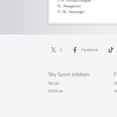
5., 6.: Europa League
16.: Relegation
17., 18.: Absteiger
X
Facebook
Sky Sport erleben
F
Sky.de
S
WOW.de
W