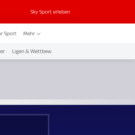
Sky Sport erleben
r Sport
Mehr
ger
Ligen & Wettbew.