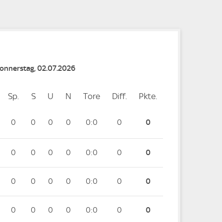
Donnerstag, 02.07.2026
Sp.
Spiele
S
Siege
U
Unentschieden
N
Niederlagen
Tore
Tore
Diff.
Differenz
Pkte.
Punkte
0
0
0
0
0:0
0
0
0
0
0
0
0:0
0
0
0
0
0
0
0:0
0
0
0
0
0
0
0:0
0
0