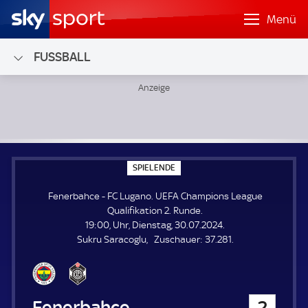
Menü
FUSSBALL
Fenerbahce - FC Lugano; UEFA Champions League Qualifik
S
SPIELENDE
P
I
Fenerbahce - FC Lugano. UEFA Champions League
E
L
Qualifikation 2. Runde.
E
19:00, Uhr, Dienstag, 30.07.2024.
N
D
Z
Sukru Saracoglu
Zuschauer:
37.281.
E
u
s
c
h
Fenerbahce
2