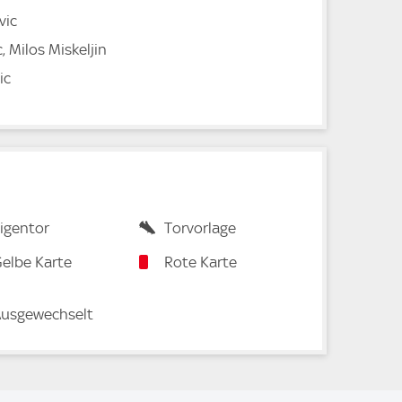
vic
 Milos Miskeljin
ic
igentor
Torvorlage
elbe Karte
Rote Karte
usgewechselt