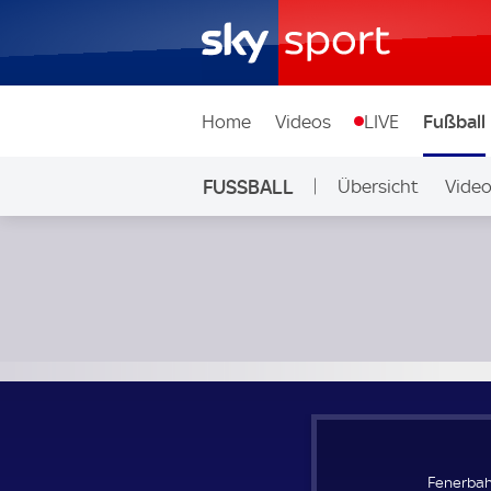
Home
Videos
LIVE
Fußball
FUSSBALL
Übersicht
Vide
Auf Sky
Fenerbahce - CSF Zimbru Chisinau; UEFA Europa Conferenc
Fenerbah