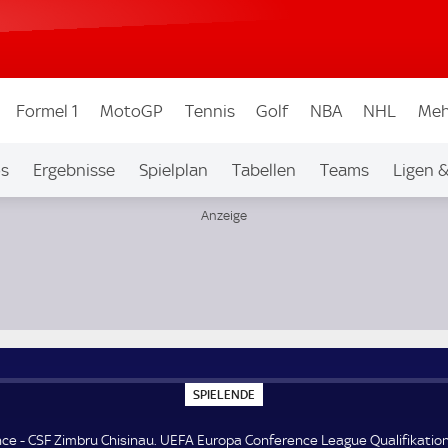
Formel 1
MotoGP
Tennis
Golf
NBA
NHL
Meh
os
Ergebnisse
Spielplan
Tabellen
Teams
Ligen 
e League Qualifikation 2. Runde
S
SPIELENDE
P
I
E
ce - CSF Zimbru Chisinau. UEFA Europa Conference League Qualifikation