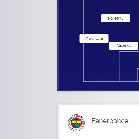
Raileanu
Macritchii
Misaras
Fenerbahce