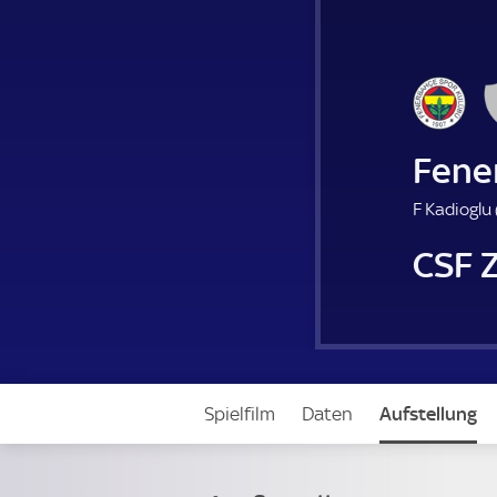
Fene
F Kadioglu 
CSF 
Spielfilm
Daten
Aufstellung