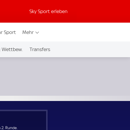
Sky Sport erleben
r Sport
Mehr
& Wettbew.
Transfers
 2. Runde.