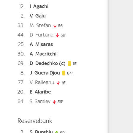
12
I
Agachi
2
V
Gaiu
33
M
Stefan
56'
56. minute
44
D
Furtuna
69'
69. minute
25
A
Misaras
30
A
Macritchii
minute
69
D
Dedechko
(c)
15. minute
15'
8
J
Guera Djou
nute
84. minute
84'
77
V
Raileanu
ute
16'
16. minute
20
E
Alaribe
e
4. minute
84
S
Samiev
56'
56. minute
Reservebank
3
S
Burghiu
69'
69. minute