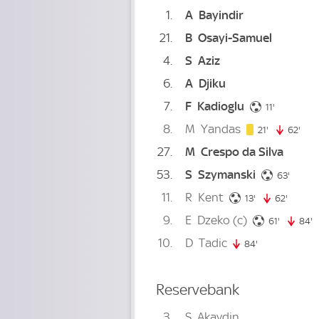
1
A
Bayindir
21
B
Osayi-Samuel
4
S
Aziz
6
A
Djiku
7
F
Kadioglu
11. minute
11'
8
M
Yandas
21. minute
21'
62'
62. 
27
M
Crespo da Silva
53
S
Szymanski
63. mi
63'
11
R
Kent
13. minute
13'
62'
62. min
9
E
Dzeko
(c)
61. minut
61'
84'
8
10
D
Tadic
84'
84. minute
Reservebank
3
S
Akaydin