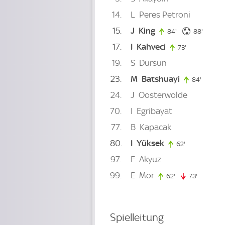
14
L
Peres Petroni
15
J
King
88. mi
84'
84. minute
88'
17
I
Kahveci
73'
73. minute
19
S
Dursun
23
M
Batshuayi
84'
84. min
24
J
Oosterwolde
70
I
Egribayat
77
B
Kapacak
80
I
Yüksek
62'
62. minute
97
F
Akyuz
99
E
Mor
62'
62. minute
73'
73. minut
Spielleitung