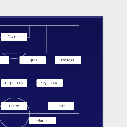
Bayindir
Djiku
Kadioglu
Crespo da Silva
Szymanski
Dzeko
Tadic
Alaribe