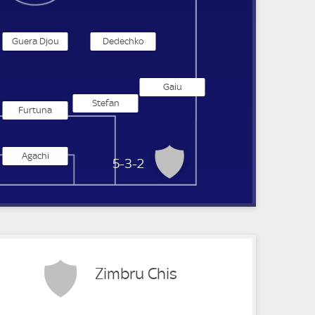
Guera Djou
Dedechko
Gaiu
Stefan
Furtuna
Agachi
CSF Zimbru Chisinau
5-3-2
Zimbru Chis