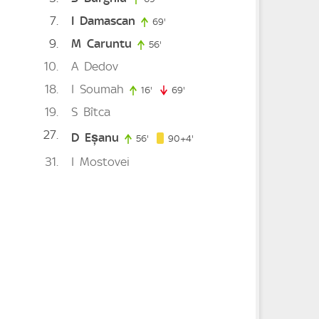
7
I
Damascan
69'
69. minute
9
M
Caruntu
nute
56'
56. minute
10
A
Dedov
18
I
Soumah
16'
16. minute
69'
69. minute
19
S
Bîtca
ute
27
D
Eșanu
94. minute
56'
56. minute
90+4'
31
I
Mostovei
e