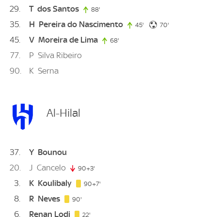
29
T
dos Santos
88'
88. minute
35
H
Pereira do Nascimento
70. minute
45'
45. minute
70'
45
V
Moreira de Lima
68'
68. minute
77
P
Silva Ribeiro
90
K
Serna
Al-Hilal
37
Y
Bounou
20
J
Cancelo
90+3'
93. minute
3
K
Koulibaly
97. minute
90+7'
8
R
Neves
90. minute
90'
6
Renan Lodi
22. minute
22'