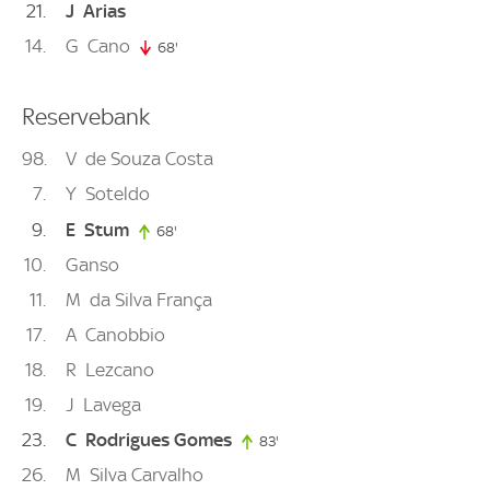
21
J
Arias
14
G
Cano
68'
68. minute
Reservebank
98
V
de Souza Costa
7
Y
Soteldo
9
E
Stum
68'
68. minute
10
Ganso
11
M
da Silva França
17
A
Canobbio
18
R
Lezcano
19
J
Lavega
23
C
Rodrigues Gomes
83'
83. minute
26
M
Silva Carvalho