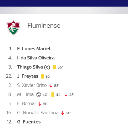
Fluminense
1
F
Lopes Maciel
4
I
da Silva Oliveira
3
Thiago Silva
(c)
66. minute
66'
22
J
Freytes
36. minute
36'
2
S
Xavier Brito
83'
83. minute
8
M
Lima
40. minute
44. minute
40'
44'
45'
45. minute
5
F
Bernal
88'
88. minute
16
G
Nonato Santana
68'
68. minute
12
G
Fuentes