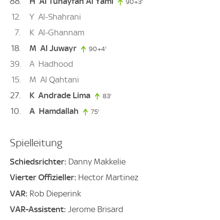
88
H
Al Tuhayfan Al Yami
90+3'
93. minute
12
Y
Al-Shahrani
7
K
Al-Ghannam
18
M
Al Juwayr
90+4'
94. minute
39
A
Hadhood
15
M
Al Qahtani
27
K
Andrade Lima
83'
83. minute
10
A
Hamdallah
75'
75. minute
Spielleitung
Schiedsrichter:
Danny Makkelie
Vierter Offizieller:
Hector Martinez
VAR:
Rob Dieperink
VAR-Assistent:
Jerome Brisard