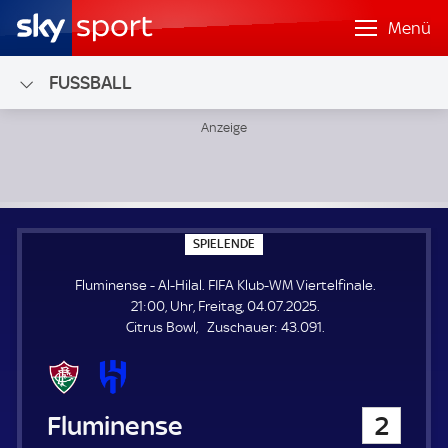
Menü
FUSSBALL
Fluminense - Al-Hilal; FIFA Klub-WM Viertelfinale
S
SPIELENDE
P
I
Fluminense - Al-Hilal. FIFA Klub-WM Viertelfinale.
E
L
21:00, Uhr, Freitag, 04.07.2025.
E
Z
Citrus Bowl
Zuschauer:
43.091.
N
D
u
E
s
c
h
Fluminense
2
a