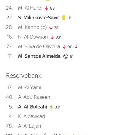
24
M
Al Harbi
83'
83. minute
22
S
Milinkovic-Savic
11. minute
11'
28
M
Kanno
(c)
75'
75. minute
16
N
Al-Dawsari
83'
83. minute
77
M
Silva de Oliveira
90+4'
94. minute
11
M
Santos Almeida
51. minute
51'
Reservebank
17
M
Al Yami
40
A
Abu Raseen
5
A
Al-Boleahi
83'
83. minute
4
K
Aldawsari
78
A
Al Lajami