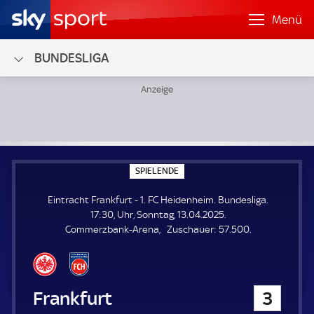
Menü
BUNDESLIGA
Eintracht Frankfurt - 1. FC Heidenheim; Bundesliga
S
SPIELENDE
P
I
Eintracht Frankfurt - 1. FC Heidenheim. Bundesliga.
E
L
17:30, Uhr, Sonntag, 13.04.2025.
E
Z
Commerzbank-Arena
Zuschauer:
57.500.
N
D
u
E
s
c
h
Eintracht Frankfurt
3
a