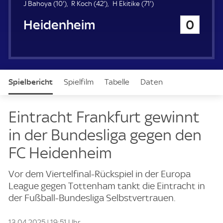
u
1
4
7
J Bahoya (
10'
)
R Koch (
42'
)
H Ekitike (
71'
)
e
0
2
1
1. FC Heidenheim
0
r
.
.
.
m
m
m
i
i
i
n
n
n
u
u
u
t
t
t
Spielbericht
Spielfilm
Tabelle
Daten
e
e
e
Aufstellung
Live
Eintracht Frankfurt gewinnt
in der Bundesliga gegen den
FC Heidenheim
Vor dem Viertelfinal-Rückspiel in der Europa
League gegen Tottenham tankt die Eintracht in
der Fußball-Bundesliga Selbstvertrauen.
13.04.2025 | 19:51 Uhr