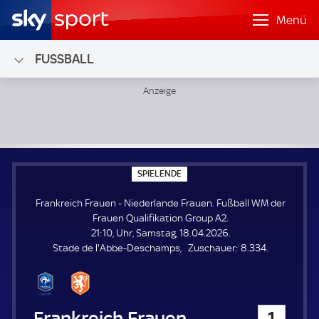
Menü
FUSSBALL
Frankreich Frauen - Niederlande Frauen; Fußball WM der F
S
SPIELENDE
P
I
Frankreich Frauen - Niederlande Frauen. Fußball WM der
E
L
Frauen Qualifikation Group A2.
E
21:10, Uhr, Samstag, 18.04.2026.
N
D
Z
Stade de l'Abbe-Deschamps
Zuschauer:
8.334.
E
u
s
c
h
Frankreich Frauen
1