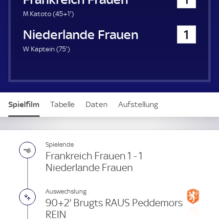
a
u
4
M Katoto (
45+1'
)
e
6
Niederlande Frauen
1
r
.
m
7
W Kaptein (
75'
)
i
5
n
.
u
m
t
i
e
n
Spielfilm
Tabelle
Daten
Aufstellung
u
t
e
Spielende
Frankreich Frauen 1 - 1
Niederlande Frauen
Auswechslung
90+2' Brugts RAUS Peddemors
REIN